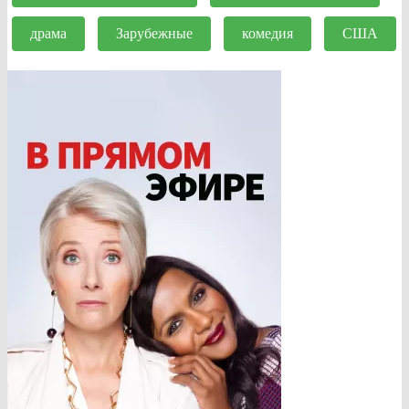
драма
Зарубежные
комедия
США