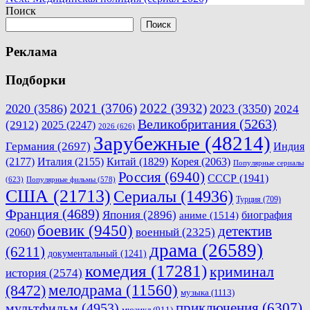
по
Поиск
записям
Поиск
Реклама
Подборки
2021
(3706)
2022
(3932)
2020
(3586)
2023
(3350)
2024
Великобритания
(5263)
(2912)
2025
(2247)
2026
(626)
Зарубежные
(48214)
Германия
(2697)
Индия
(2177)
Италия
(2155)
Китай
(1829)
Корея
(2063)
Популярные сериалы
Россия
(6940)
СССР
(1941)
(623)
Популярные фильмы
(578)
США
(21713)
Сериалы
(14936)
Турция
(709)
Франция
(4689)
Япония
(2896)
биография
аниме
(1514)
боевик
(9450)
детектив
военный
(2325)
(2060)
драма
(26589)
(6211)
документальный
(1241)
комедия
(17281)
криминал
история
(2574)
мелодрама
(11560)
(8472)
музыка
(1113)
приключения
(6307)
мультфильм
(4953)
мюзикл
(911)