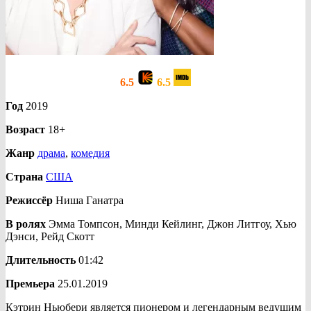
6.5
6.5
Год
2019
Возраст
18+
Жанр
драма
,
комедия
Страна
США
Режиссёр
Ниша Ганатра
В ролях
Эмма Томпсон, Минди Кейлинг, Джон Литгоу, Хью
Дэнси, Рейд Скотт
Длительность
01:42
Премьера
25.01.2019
Кэтрин Ньюбери является пионером и легендарным ведущим