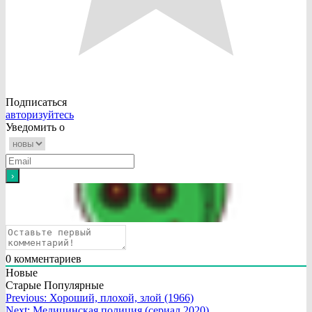
Подписаться
авторизуйтесь
Уведомить о
0
комментариев
Новые
Старые
Популярные
Навигация
Previous:
Хороший, плохой, злой (1966)
Next:
Медицинская полиция (сериал 2020)