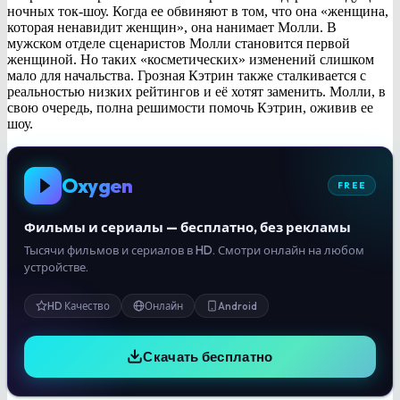
ночных ток-шоу. Когда ее обвиняют в том, что она «женщина,
которая ненавидит женщин», она нанимает Молли. В
мужском отделе сценаристов Молли становится первой
женщиной. Но таких «косметических» изменений слишком
мало для начальства. Грозная Кэтрин также сталкивается с
реальностью низких рейтингов и её хотят заменить. Молли, в
свою очередь, полна решимости помочь Кэтрин, оживив ее
шоу.
Oxygen
FREE
Фильмы и сериалы — бесплатно, без рекламы
Тысячи фильмов и сериалов в HD. Смотри онлайн на любом
устройстве.
HD Качество
Онлайн
Android
Скачать бесплатно