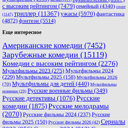
с высоким рейтингом
(7479)
семейный
(4340)
спорт
триллер
(11367)
ужасы
(5970)
фантастика
(1147)
(4872)
фэнтези
(5514)
Еще интересное
Американские комедии
(7452)
Зарубежные комедии
(15119)
Комедии с высоким рейтингом
(2276)
Мультфильмы 2023
(275)
Мультфильмы 2024
(229)
Мультфильмы 2025
(158)
Мультфильмы 2026
Мультфильмы для детей
(440)
(70)
Мультфильмы
Русские военные фильмы
(349)
новинки
(29)
Русские
Русские детективы
(1076)
комедии
(1875)
Русские мелодрамы
(2070)
Русские фильмы 2024
(237)
Русские
Сериалы
фильмы 2025
(150)
Русские фильмы 2026
(42)