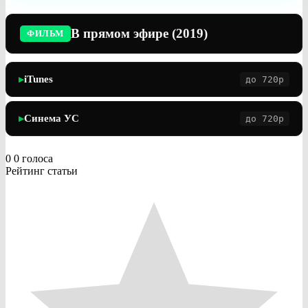
В прямом эфире (2019)
ФИЛЬМ
iTunes
до 720p
▶
Синема УС
до 720p
▶
0
0
голоса
Рейтинг статьи