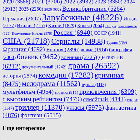
2021
(3706)
2022
(3932)
2020
(3586)
2023
(3350)
2024
Великобритания
(5264)
(2913)
2025
(2250)
2026
(632)
Зарубежные
(48226)
Германия
(2697)
Индия
(2177)
Италия
(2155)
Китай
(1829)
Корея
(2064)
Популярные сериалы
Россия
(6940)
СССР
(1941)
(623)
Популярные фильмы
(578)
США
(21718)
Сериалы
(14938)
Турция
(709)
Франция
(4692)
Япония
(2896)
биография
аниме
(1514)
боевик
(9452)
детектив
военный
(2325)
(2060)
драма
(26592)
(6212)
документальный
(1242)
комедия
(17282)
криминал
история
(2574)
мелодрама
(11562)
(8475)
музыка
(1113)
приключения
(6309)
мультфильм
(4954)
мюзикл
(911)
с высоким рейтингом
(7479)
семейный
(4341)
спорт
триллер
(11370)
ужасы
(5973)
фантастика
(1147)
(4876)
фэнтези
(5515)
Еще интересное