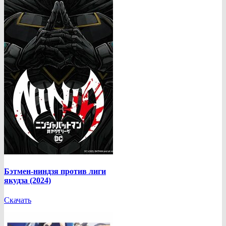
Бэтмен-ниндзя против лиги
якудза (2024)
Скачать