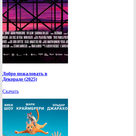
Добро пожаловать в
Декорадо (2025)
Скачать