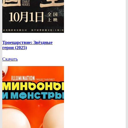
Троецарствие: Звёздные
герои (2025)
Скачать