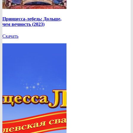
Принцесса-лебедь: Дольше,
чем вечность (2023)
Скачать