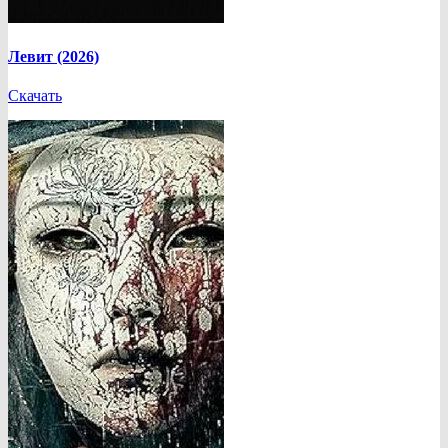
Левит (2026)
Скачать