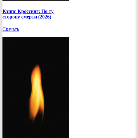
Кэппс-Кроссинг: По ту
сторону смерти (2026)
Скачать