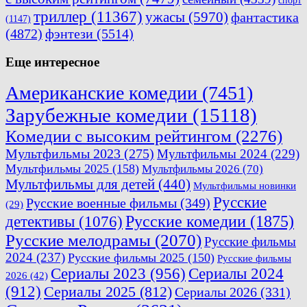
спорт
триллер
(11367)
ужасы
(5970)
фантастика
(1147)
(4872)
фэнтези
(5514)
Еще интересное
Американские комедии
(7451)
Зарубежные комедии
(15118)
Комедии с высоким рейтингом
(2276)
Мультфильмы 2023
(275)
Мультфильмы 2024
(229)
Мультфильмы 2025
(158)
Мультфильмы 2026
(70)
Мультфильмы для детей
(440)
Мультфильмы новинки
Русские
Русские военные фильмы
(349)
(29)
Русские комедии
(1875)
детективы
(1076)
Русские мелодрамы
(2070)
Русские фильмы
2024
(237)
Русские фильмы 2025
(150)
Русские фильмы
Сериалы 2023
(956)
Сериалы 2024
2026
(42)
(912)
Сериалы 2025
(812)
Сериалы 2026
(331)