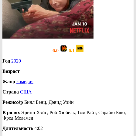
6.0
6.1
Год
2020
Возраст
Жанр
комедия
Страна
США
Режиссёр
Билл Бенц, Дэвид Уэйн
В ролях
Эринн Хэйс, Роб Хюбель, Том Райт, Сарайю Блю,
Фред Меламед
Длительность
4:02