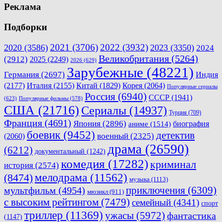
Реклама
Подборки
2021
(3706)
2022
(3932)
2020
(3586)
2023
(3350)
2024
Великобритания
(5264)
(2912)
2025
(2249)
2026
(629)
Зарубежные
(48221)
Германия
(2697)
Индия
(2177)
Италия
(2155)
Китай
(1829)
Корея
(2064)
Популярные сериалы
Россия
(6940)
СССР
(1941)
(623)
Популярные фильмы
(578)
США
(21716)
Сериалы
(14937)
Турция
(709)
Франция
(4691)
Япония
(2896)
биография
аниме
(1514)
боевик
(9452)
детектив
военный
(2325)
(2060)
драма
(26590)
(6212)
документальный
(1242)
комедия
(17282)
криминал
история
(2574)
мелодрама
(11562)
(8474)
музыка
(1113)
приключения
(6309)
мультфильм
(4954)
мюзикл
(911)
с высоким рейтингом
(7479)
семейный
(4341)
спорт
триллер
(11369)
ужасы
(5972)
фантастика
(1147)