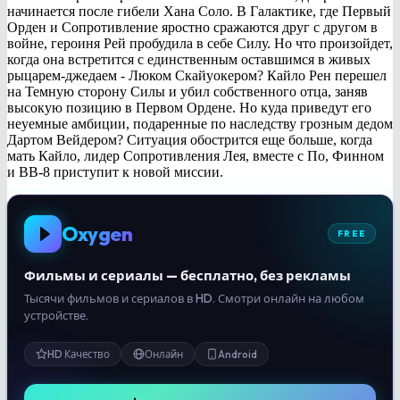
начинается после гибели Хана Соло. В Галактике, где Первый
Орден и Сопротивление яростно сражаются друг с другом в
войне, героиня Рей пробудила в себе Силу. Но что произойдет,
когда она встретится с единственным оставшимся в живых
рыцарем-джедаем - Люком Скайуокером? Кайло Рен перешел
на Темную сторону Силы и убил собственного отца, заняв
высокую позицию в Первом Ордене. Но куда приведут его
неуемные амбиции, подаренные по наследству грозным дедом
Дартом Вейдером? Ситуация обострится еще больше, когда
мать Кайло, лидер Сопротивления Лея, вместе с По, Финном
и BB-8 приступит к новой миссии.
Oxygen
FREE
Фильмы и сериалы — бесплатно, без рекламы
Тысячи фильмов и сериалов в HD. Смотри онлайн на любом
устройстве.
HD Качество
Онлайн
Android