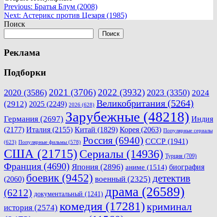
Навигация
Previous:
Братья Блум (2008)
Next:
Астерикс против Цезаря (1985)
по
Поиск
записям
Поиск
Реклама
Подборки
2021
(3706)
2022
(3932)
2020
(3586)
2023
(3350)
2024
Великобритания
(5264)
(2912)
2025
(2249)
2026
(628)
Зарубежные
(48218)
Германия
(2697)
Индия
(2177)
Италия
(2155)
Китай
(1829)
Корея
(2063)
Популярные сериалы
Россия
(6940)
СССР
(1941)
(623)
Популярные фильмы
(578)
США
(21715)
Сериалы
(14936)
Турция
(709)
Франция
(4690)
Япония
(2896)
биография
аниме
(1514)
боевик
(9452)
детектив
военный
(2325)
(2060)
драма
(26589)
(6212)
документальный
(1241)
комедия
(17281)
криминал
история
(2574)