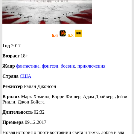
6.6
6.8
Год
2017
Возраст
18+
Жанр
фантастика
,
фэнтези
,
боевик
,
приключения
Страна
США
Режиссёр
Райан Джонсон
В ролях
Марк Хэмилл, Кэрри Фишер, Адам Драйвер, Дейзи
Ридли, Джон Бойега
Длительность
02:32
Премьера
09.12.2017
Новая история о противостоянии света и тьмы, добра и зла