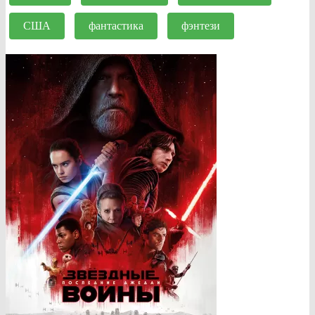
США
фантастика
фэнтези