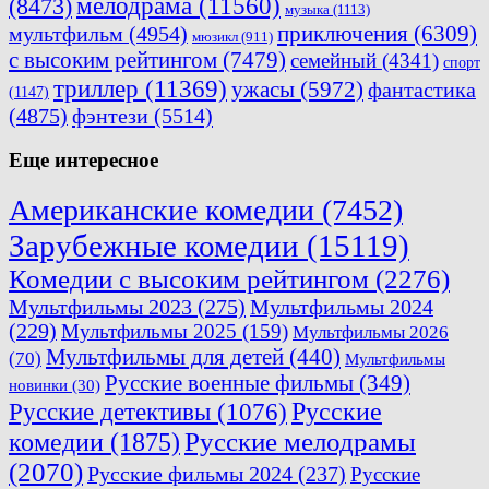
мелодрама
(11560)
(8473)
музыка
(1113)
приключения
(6309)
мультфильм
(4954)
мюзикл
(911)
с высоким рейтингом
(7479)
семейный
(4341)
спорт
триллер
(11369)
ужасы
(5972)
фантастика
(1147)
(4875)
фэнтези
(5514)
Еще интересное
Американские комедии
(7452)
Зарубежные комедии
(15119)
Комедии с высоким рейтингом
(2276)
Мультфильмы 2023
(275)
Мультфильмы 2024
(229)
Мультфильмы 2025
(159)
Мультфильмы 2026
Мультфильмы для детей
(440)
(70)
Мультфильмы
Русские военные фильмы
(349)
новинки
(30)
Русские
Русские детективы
(1076)
комедии
(1875)
Русские мелодрамы
(2070)
Русские фильмы 2024
(237)
Русские