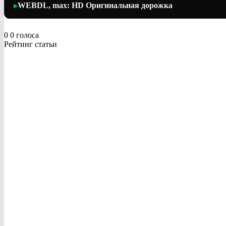
WEBDL, max: HD Оригинальная дорожка
▶
0
0
голоса
Рейтинг статьи