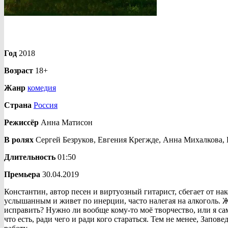
Год
2018
Возраст
18+
Жанр
комедия
Страна
Россия
Режиссёр
Анна Матисон
В ролях
Сергей Безруков, Евгения Крегжде, Анна Михалкова,
Длительность
01:50
Премьера
30.04.2019
Константин, автор песен и виртуозный гитарист, сбегает от н
услышанным и живет по инерции, часто налегая на алкоголь. Же
исправить? Нужно ли вообще кому-то моё творчество, или я сам
что есть, ради чего и ради кого стараться. Тем не менее, Запо