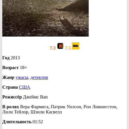
7.3
7.5
Год
2013
Возраст
18+
Жанр
ужасы
,
детектив
Страна
США
Режиссёр
Джеймс Ван
В ролях
Вера Фармига, Патрик Уилсон, Рон Ливингстон,
Лили Тейлор, Шэнли Касвелл
Длительность
01:52