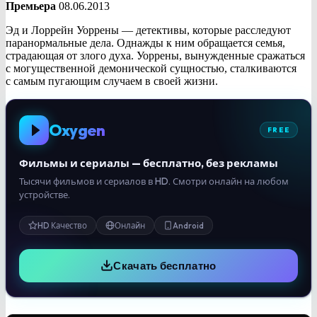
Премьера
08.06.2013
Эд и Лоррейн Уоррены — детективы, которые расследуют
паранормальные дела. Однажды к ним обращается семья,
страдающая от злого духа. Уоррены, вынужденные сражаться
с могущественной демонической сущностью, сталкиваются
с самым пугающим случаем в своей жизни.
Oxygen
FREE
Фильмы и сериалы — бесплатно, без рекламы
Тысячи фильмов и сериалов в HD. Смотри онлайн на любом
устройстве.
HD Качество
Онлайн
Android
Скачать бесплатно