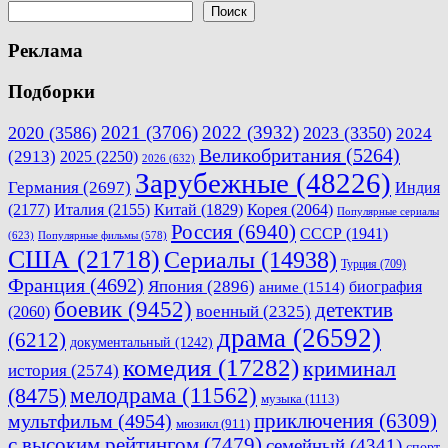
записям
Поиск
Реклама
Подборки
2021
(3706)
2022
(3932)
2020
(3586)
2023
(3350)
2024
Великобритания
(5264)
(2913)
2025
(2250)
2026
(632)
Зарубежные
(48226)
Германия
(2697)
Индия
(2177)
Италия
(2155)
Китай
(1829)
Корея
(2064)
Популярные сериалы
Россия
(6940)
СССР
(1941)
(623)
Популярные фильмы
(578)
США
(21718)
Сериалы
(14938)
Турция
(709)
Франция
(4692)
Япония
(2896)
биография
аниме
(1514)
боевик
(9452)
детектив
военный
(2325)
(2060)
драма
(26592)
(6212)
документальный
(1242)
комедия
(17282)
криминал
история
(2574)
мелодрама
(11562)
(8475)
музыка
(1113)
приключения
(6309)
мультфильм
(4954)
мюзикл
(911)
с высоким рейтингом
(7479)
семейный
(4341)
спорт