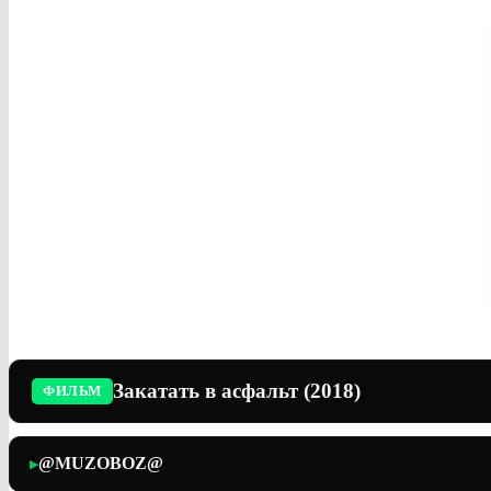
Закатать в асфальт (2018)
ФИЛЬМ
@MUZOBOZ@
▶