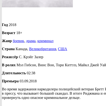
Год
2018
Возраст
18+
Жанр
боевик
,
драма
,
криминал
Страна
Канада,
Великобритания
,
США
Режиссёр
С. Крэйг Залер
В ролях
Мэл Гибсон, Винс Вон, Тори Киттлз, Майкл Джей Уай
Длительность
02:38
Премьера
03.09.2018
Во время задержания наркодилера полицейский ветеран Бретт Р
в прессу, что вызывает большой скандал. В итоге Риджмана и 
провернуть одно опасное криминальное дельце.