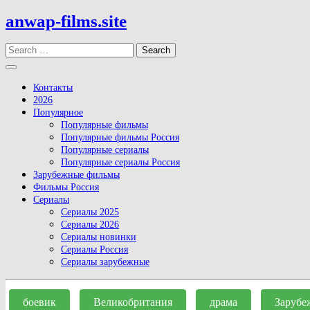
Skip
anwap-films.site
to
content
Search
Open
Button
Контакты
2026
Популярное
Популярные фильмы
Популярные фильмы Россия
Популярные сериалы
Популярные сериалы Россия
Зарубежные фильмы
Фильмы Россия
Сериалы
Сериалы 2025
Сериалы 2026
Сериалы новинки
Сериалы Россия
Сериалы зарубежные
Close
Button
боевик
Великобритания
драма
Зарубе