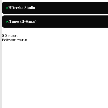
HDrezka Studio
▶
iTunes (Дубляж)
▶
0
0
голоса
Рейтинг статьи