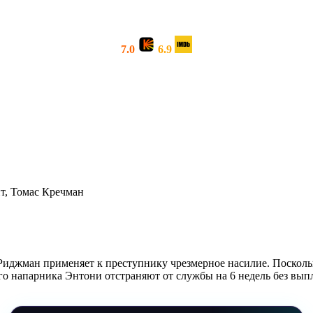
7.0
6.9
т, Томас Кречман
иджман применяет к преступнику чрезмерное насилие. Поскольку
его напарника Энтони отстраняют от службы на 6 недель без вып