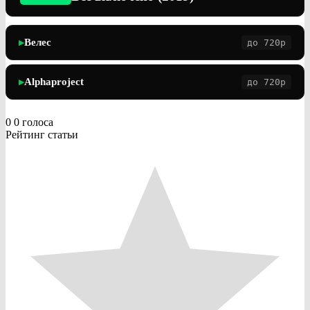
Велес
до 720p
▶
Alphaproject
до 720p
▶
0
0
голоса
Рейтинг статьи