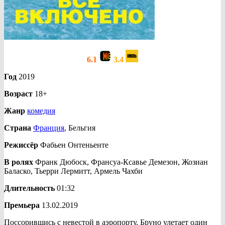
6.1
3.4
Год
2019
Возраст
18+
Жанр
комедия
Страна
Франция
, Бельгия
Режиссёр
Фабьен Онтеньенте
В ролях
Франк Дюбоск, Франсуа-Ксавье Демезон, Жозиан
Баласко, Тьерри Лермитт, Армель Чахби
Длительность
01:32
Премьера
13.02.2019
Поссорившись с невестой в аэропорту, Бруно улетает один