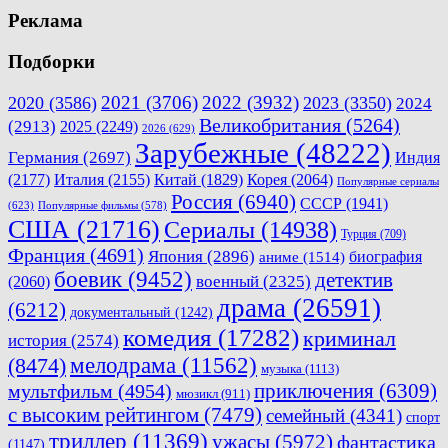
Реклама
Подборки
2021
(3706)
2022
(3932)
2020
(3586)
2023
(3350)
2024
Великобритания
(5264)
(2913)
2025
(2249)
2026
(629)
Зарубежные
(48222)
Германия
(2697)
Индия
(2177)
Италия
(2155)
Китай
(1829)
Корея
(2064)
Популярные сериалы
Россия
(6940)
СССР
(1941)
(623)
Популярные фильмы
(578)
США
(21716)
Сериалы
(14938)
Турция
(709)
Франция
(4691)
Япония
(2896)
биография
аниме
(1514)
боевик
(9452)
детектив
военный
(2325)
(2060)
драма
(26591)
(6212)
документальный
(1242)
комедия
(17282)
криминал
история
(2574)
мелодрама
(11562)
(8474)
музыка
(1113)
приключения
(6309)
мультфильм
(4954)
мюзикл
(911)
с высоким рейтингом
(7479)
семейный
(4341)
спорт
триллер
(11369)
ужасы
(5972)
фантастика
(1147)