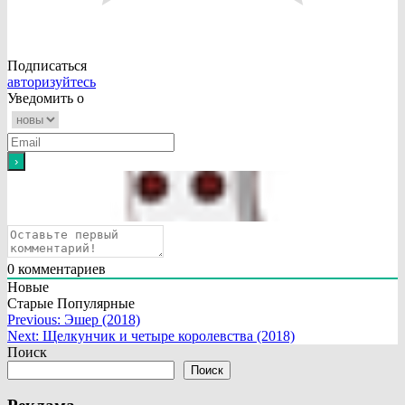
Подписаться
авторизуйтесь
Уведомить о
0
комментариев
Новые
Старые
Популярные
Навигация
Previous:
Эшер (2018)
Next:
Щелкунчик и четыре королевства (2018)
по
Поиск
записям
Поиск