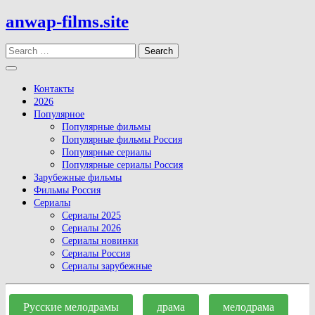
Skip
anwap-films.site
to
content
Search
Open
Button
Контакты
2026
Популярное
Популярные фильмы
Популярные фильмы Россия
Популярные сериалы
Популярные сериалы Россия
Зарубежные фильмы
Фильмы Россия
Сериалы
Сериалы 2025
Сериалы 2026
Сериалы новинки
Сериалы Россия
Сериалы зарубежные
Close
Button
Русские мелодрамы
драма
мелодрама