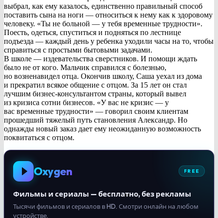
выбрал, как ему казалось, единственно правильный способ
поставить сына на ноги — относиться к нему как к здоровому
человеку. «Ты не больной — у тебя временные трудности».
Поесть, одеться, спуститься и подняться по лестнице
подъезда — каждый день у ребенка уходили часы на то, чтобы
справиться с простыми бытовыми задачами.
В школе — издевательства сверстников. И помощи ждать
было не от кого. Мальчик справился с болезнью,
но возненавидел отца. Окончив школу, Саша уехал из дома
и прекратил всякое общение с отцом. За 15 лет он стал
лучшим бизнес-консультантом страны, который вывел
из кризиса сотни бизнесов. «У вас не кризис — у
вас временные трудности» — говорил своим клиентам
прошедший тяжелый путь становления Александр. Но
однажды новый заказ дает ему неожиданную возможность
поквитаться с отцом.
Oxygen
FREE
Фильмы и сериалы — бесплатно, без рекламы
Тысячи фильмов и сериалов в HD. Смотри онлайн на любом
устройстве.