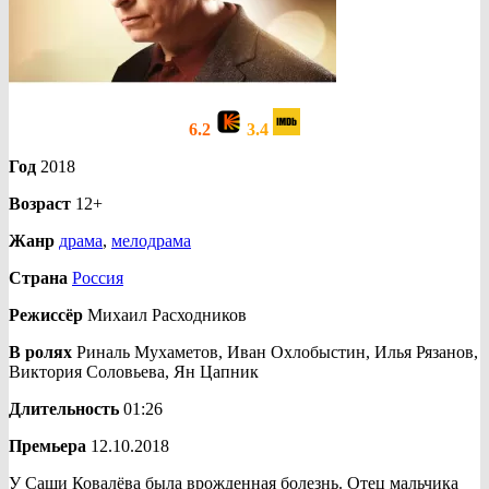
6.2
3.4
Год
2018
Возраст
12+
Жанр
драма
,
мелодрама
Страна
Россия
Режиссёр
Михаил Расходников
В ролях
Риналь Мухаметов, Иван Охлобыстин, Илья Рязанов,
Виктория Соловьева, Ян Цапник
Длительность
01:26
Премьера
12.10.2018
У Саши Ковалёва была врожденная болезнь. Отец мальчика