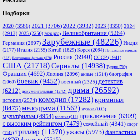
Реклама
Подборки
2021
(3706)
2022
(3932)
2020
(3586)
2023
(3350)
2024
Великобритания
(5264)
(2913)
2025
(2250)
2026
(632)
Зарубежные
(48226)
Германия
(2697)
Индия
(2177)
Италия
(2155)
Китай
(1829)
Корея
(2064)
Популярные сериалы
Россия
(6940)
СССР
(1941)
(623)
Популярные фильмы
(578)
США
(21718)
Сериалы
(14938)
Турция
(709)
Франция
(4692)
Япония
(2896)
биография
аниме
(1514)
боевик
(9452)
детектив
военный
(2325)
(2060)
драма
(26592)
(6212)
документальный
(1242)
комедия
(17282)
криминал
история
(2574)
мелодрама
(11562)
(8475)
музыка
(1113)
приключения
(6309)
мультфильм
(4954)
мюзикл
(911)
с высоким рейтингом
(7479)
семейный
(4341)
спорт
триллер
(11370)
ужасы
(5973)
фантастика
(1147)
(4876)
фэнтези
(5515)