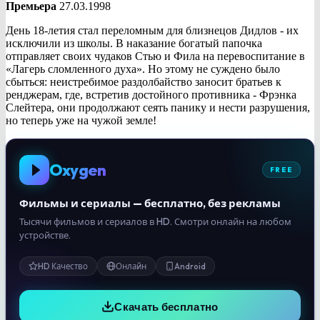
Премьера
27.03.1998
День 18-летия стал переломным для близнецов Дидлов - их
исключили из школы. В наказание богатый папочка
отправляет своих чудаков Стью и Фила на перевоспитание в
«Лагерь сломленного духа». Но этому не суждено было
сбыться: неистребимое раздолбайство заносит братьев к
ренджерам, где, встретив достойного противника - Фрэнка
Слейтера, они продолжают сеять панику и нести разрушения,
но теперь уже на чужой земле!
Oxygen
FREE
Фильмы и сериалы — бесплатно, без рекламы
Тысячи фильмов и сериалов в HD. Смотри онлайн на любом
устройстве.
HD Качество
Онлайн
Android
Скачать бесплатно