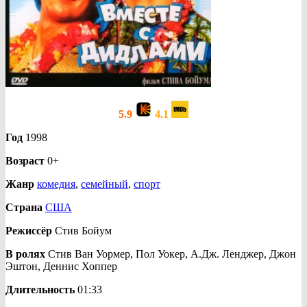
5.9
4.1
Год
1998
Возраст
0+
Жанр
комедия
,
семейный
,
спорт
Страна
США
Режиссёр
Стив Бойум
В ролях
Стив Ван Уормер, Пол Уокер, А.Дж. Ленджер, Джон
Эштон, Деннис Хоппер
Длительность
01:33