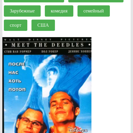
Зарубежные
комедия
семейный
спорт
США