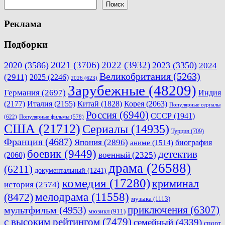
записям
Поиск
Реклама
Подборки
2021
(3706)
2022
(3932)
2020
(3586)
2023
(3350)
2024
Великобритания
(5263)
(2911)
2025
(2246)
2026
(623)
Зарубежные
(48209)
Германия
(2697)
Индия
(2177)
Италия
(2155)
Китай
(1828)
Корея
(2063)
Популярные сериалы
Россия
(6940)
СССР
(1941)
(622)
Популярные фильмы
(578)
США
(21712)
Сериалы
(14935)
Турция
(709)
Франция
(4687)
Япония
(2896)
биография
аниме
(1514)
боевик
(9449)
детектив
военный
(2325)
(2060)
драма
(26588)
(6211)
документальный
(1241)
комедия
(17280)
криминал
история
(2574)
мелодрама
(11558)
(8472)
музыка
(1113)
приключения
(6307)
мультфильм
(4953)
мюзикл
(911)
с высоким рейтингом
(7479)
семейный
(4339)
спорт