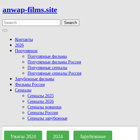
Skip
anwap-films.site
to
content
Search
Open
Button
Контакты
2026
Популярное
Популярные фильмы
Популярные фильмы Россия
Популярные сериалы
Популярные сериалы Россия
Зарубежные фильмы
Фильмы Россия
Сериалы
Сериалы 2025
Сериалы 2026
Сериалы новинки
Сериалы Россия
Сериалы зарубежные
Close
Button
Ужасы 2024
2024
Зарубежные