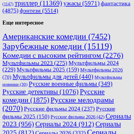
триллер
(11369)
ужасы
(5971)
фантастика
(1147)
(4875)
фэнтези
(5514)
Еще интересное
Американские комедии
(7452)
Зарубежные комедии
(15119)
Комедии с высоким рейтингом
(2276)
Мультфильмы 2023
(275)
Мультфильмы 2024
(229)
Мультфильмы 2025
(159)
Мультфильмы 2026
Мультфильмы для детей
(440)
(70)
Мультфильмы
Русские военные фильмы
(349)
новинки
(30)
Русские
Русские детективы
(1076)
комедии
(1875)
Русские мелодрамы
(2070)
Русские фильмы 2024
(237)
Русские
Сериалы
фильмы 2025
(150)
Русские фильмы 2026
(42)
2023
(956)
Сериалы 2024
(912)
Сериалы
Сериалы
2025
(812)
Сериалы 2026
(332)