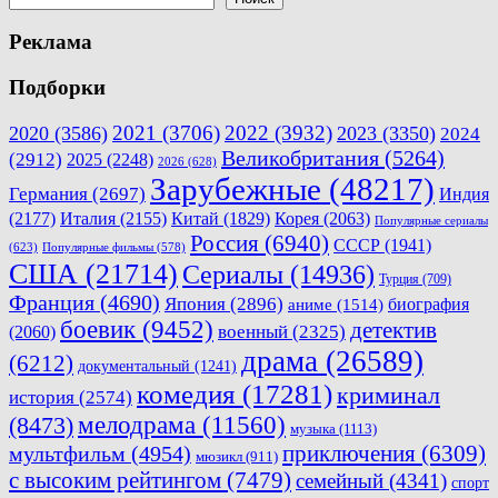
Реклама
Подборки
2021
(3706)
2022
(3932)
2020
(3586)
2023
(3350)
2024
Великобритания
(5264)
(2912)
2025
(2248)
2026
(628)
Зарубежные
(48217)
Германия
(2697)
Индия
(2177)
Италия
(2155)
Китай
(1829)
Корея
(2063)
Популярные сериалы
Россия
(6940)
СССР
(1941)
(623)
Популярные фильмы
(578)
США
(21714)
Сериалы
(14936)
Турция
(709)
Франция
(4690)
Япония
(2896)
биография
аниме
(1514)
боевик
(9452)
детектив
военный
(2325)
(2060)
драма
(26589)
(6212)
документальный
(1241)
комедия
(17281)
криминал
история
(2574)
мелодрама
(11560)
(8473)
музыка
(1113)
приключения
(6309)
мультфильм
(4954)
мюзикл
(911)
с высоким рейтингом
(7479)
семейный
(4341)
спорт