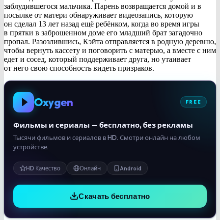
заблудившегося мальчика. Парень возвращается домой и в
посылке от матери обнаруживает видеозапись, которую
он сделал 13 лет назад ещё ребёнком, когда во время игры
в прятки в заброшенном доме его младший брат загадочно
пропал. Разозлившись, Кэйта отправляется в родную деревню,
чтобы вернуть кассету и поговорить с матерью, а вместе с ним
едет и сосед, который поддерживает друга, но утаивает
от него свою способность видеть призраков.
Oxygen
FREE
Фильмы и сериалы — бесплатно, без рекламы
Тысячи фильмов и сериалов в HD. Смотри онлайн на любом
устройстве.
HD Качество
Онлайн
Android
Скачать бесплатно