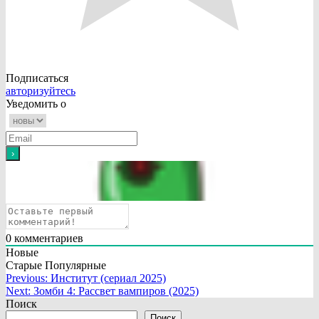
Подписаться
авторизуйтесь
Уведомить о
0
комментариев
Новые
Старые
Популярные
Навигация
Previous:
Институт (сериал 2025)
Next:
Зомби 4: Рассвет вампиров (2025)
по
Поиск
записям
Поиск