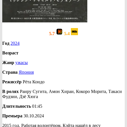
5.7
5.4
Год
2024
Возраст
Жанр
ужасы
Страна
Япония
Режиссёр
Рёта Кондо
В ролях
Раиру Сугита, Амон Хираи, Кокоро Морита, Такаси
Фудзии, Дзё Хюга
Длительность
01:45
Премьера
30.10.2024
2015 год. Работая волонтёром, Кэйта нашёл в лесу