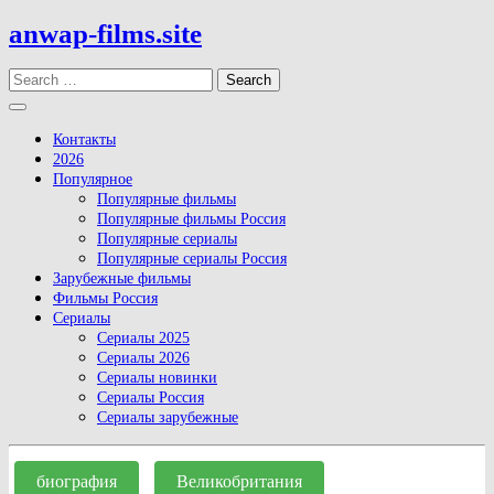
Skip
anwap-films.site
to
content
Search
Open
Button
Контакты
2026
Популярное
Популярные фильмы
Популярные фильмы Россия
Популярные сериалы
Популярные сериалы Россия
Зарубежные фильмы
Фильмы Россия
Сериалы
Сериалы 2025
Сериалы 2026
Сериалы новинки
Сериалы Россия
Сериалы зарубежные
Close
Button
биография
Великобритания