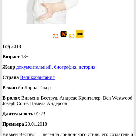
7.3
6.3
Год
2018
Возраст
18+
Жанр
документальный
,
биография
,
история
Страна
Великобритания
Режиссёр
Лорна Такер
В ролях
Вивьенн Вествуд, Андреас Кронталер, Ben Westwood,
Joseph Corré, Памела Андерсон
Длительность
01:23
Премьера
20.01.2018
Вивьен Вествуд — легенда лондонского стиля, его создатель и