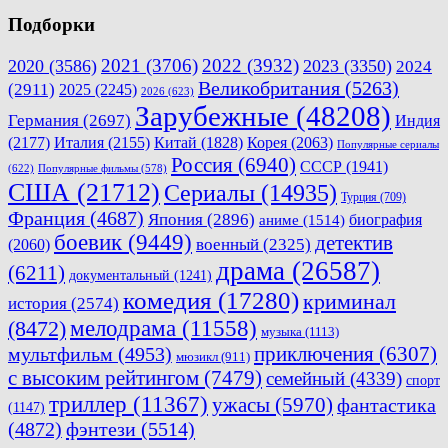
Подборки
2021
(3706)
2022
(3932)
2020
(3586)
2023
(3350)
2024
Великобритания
(5263)
(2911)
2025
(2245)
2026
(623)
Зарубежные
(48208)
Германия
(2697)
Индия
(2177)
Италия
(2155)
Китай
(1828)
Корея
(2063)
Популярные сериалы
Россия
(6940)
СССР
(1941)
(622)
Популярные фильмы
(578)
США
(21712)
Сериалы
(14935)
Турция
(709)
Франция
(4687)
Япония
(2896)
биография
аниме
(1514)
боевик
(9449)
детектив
военный
(2325)
(2060)
драма
(26587)
(6211)
документальный
(1241)
комедия
(17280)
криминал
история
(2574)
мелодрама
(11558)
(8472)
музыка
(1113)
приключения
(6307)
мультфильм
(4953)
мюзикл
(911)
с высоким рейтингом
(7479)
семейный
(4339)
спорт
триллер
(11367)
ужасы
(5970)
фантастика
(1147)
(4872)
фэнтези
(5514)