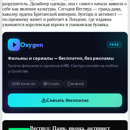
разрушитель. Дизайнер одежды, она с самого начала заявила о
себе как явлении культуры. Сегодня Вествуд — гранд-дама,
кавалер ордена Британской империи, бунтарь и активист —
по-прежнему живет и работает в Лондоне, где издавна
уживаются королевская корона и панковская булавка.
Oxygen
FREE
Фильмы и сериалы — бесплатно, без рекламы
Тысячи фильмов и сериалов в HD. Смотри онлайн на любом
устройстве.
HD Качество
Онлайн
Android
Скачать бесплатно
Вествуд: Панк, икона, активист