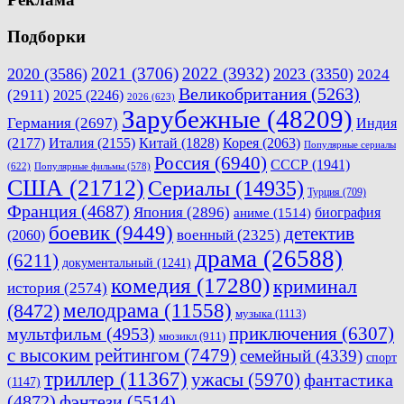
Подборки
2021
(3706)
2022
(3932)
2020
(3586)
2023
(3350)
2024
Великобритания
(5263)
(2911)
2025
(2246)
2026
(623)
Зарубежные
(48209)
Германия
(2697)
Индия
(2177)
Италия
(2155)
Китай
(1828)
Корея
(2063)
Популярные сериалы
Россия
(6940)
СССР
(1941)
(622)
Популярные фильмы
(578)
США
(21712)
Сериалы
(14935)
Турция
(709)
Франция
(4687)
Япония
(2896)
биография
аниме
(1514)
боевик
(9449)
детектив
военный
(2325)
(2060)
драма
(26588)
(6211)
документальный
(1241)
комедия
(17280)
криминал
история
(2574)
мелодрама
(11558)
(8472)
музыка
(1113)
приключения
(6307)
мультфильм
(4953)
мюзикл
(911)
с высоким рейтингом
(7479)
семейный
(4339)
спорт
триллер
(11367)
ужасы
(5970)
фантастика
(1147)
(4872)
фэнтези
(5514)