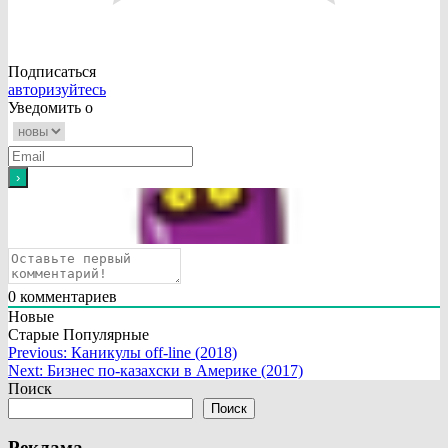
Подписаться
авторизуйтесь
Уведомить о
0
комментариев
Новые
Старые
Популярные
Навигация
Previous:
Каникулы off-line (2018)
Next:
Бизнес по-казахски в Америке (2017)
по
Поиск
записям
Поиск
Реклама