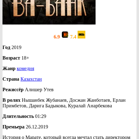
6.9
7.4
Год
2019
Возраст
18+
Жанр
комедия
Страна
Казахстан
Режиссёр
Алишер Утев
В ролях
Нышанбек Жубанаев, Досжан Жанботаев, Ерлан
Примбетов, Дарига Бадыкова, Куралай Анарбекова
Длительность
01:29
Премьера
26.12.2019
История о Марате, который всегда мечтал стать директором