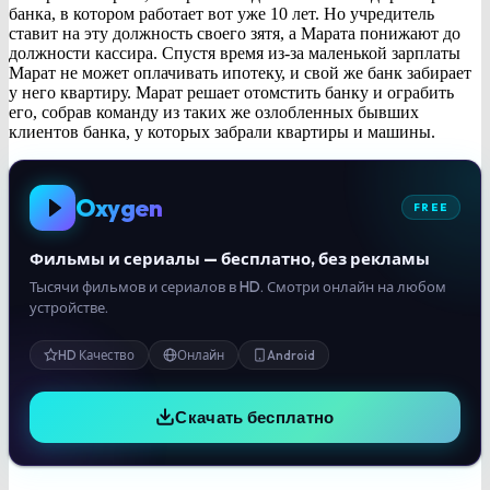
банка, в котором работает вот уже 10 лет. Но учредитель
ставит на эту должность своего зятя, а Марата понижают до
должности кассира. Спустя время из-за маленькой зарплаты
Марат не может оплачивать ипотеку, и свой же банк забирает
у него квартиру. Марат решает отомстить банку и ограбить
его, собрав команду из таких же озлобленных бывших
клиентов банка, у которых забрали квартиры и машины.
Oxygen
FREE
Фильмы и сериалы — бесплатно, без рекламы
Тысячи фильмов и сериалов в HD. Смотри онлайн на любом
устройстве.
HD Качество
Онлайн
Android
Скачать бесплатно