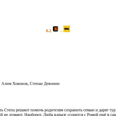
6.2
--
, Алим Хоконов, Степан Девонин
ять Степа решают помочь родителям сохранить семью и дарят тур
й не думают. Наоборот, Люба вдрызг ссорится с Ромой ещё в сам