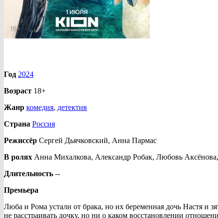
Год
2024
Возраст
18+
Жанр
комедия
,
детектив
Страна
Россия
Режиссёр
Сергей Дьячковский, Анна Пармас
В ролях
Анна Михалкова, Александр Робак, Любовь Аксёнова
Длительность
--
Премьера
Люба и Рома устали от брака, но их беременная дочь Настя и з
не расстраивать дочку, но ни о каком восстановлении отношени