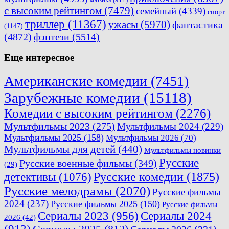
с высоким рейтингом
(7479)
семейный
(4339)
спорт
триллер
(11367)
ужасы
(5970)
фантастика
(1147)
(4872)
фэнтези
(5514)
Еще интересное
Американские комедии
(7451)
Зарубежные комедии
(15118)
Комедии с высоким рейтингом
(2276)
Мультфильмы 2023
(275)
Мультфильмы 2024
(229)
Мультфильмы 2025
(158)
Мультфильмы 2026
(70)
Мультфильмы для детей
(440)
Мультфильмы новинки
Русские
Русские военные фильмы
(349)
(29)
Русские комедии
(1875)
детективы
(1076)
Русские мелодрамы
(2070)
Русские фильмы
2024
(237)
Русские фильмы 2025
(150)
Русские фильмы
Сериалы 2023
(956)
Сериалы 2024
2026
(42)