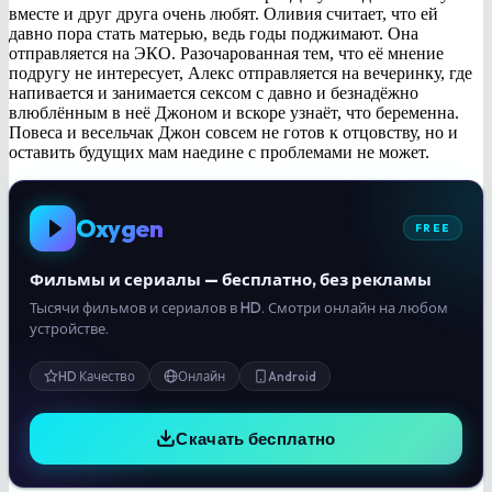
вместе и друг друга очень любят. Оливия считает, что ей
давно пора стать матерью, ведь годы поджимают. Она
отправляется на ЭКО. Разочарованная тем, что её мнение
подругу не интересует, Алекс отправляется на вечеринку, где
напивается и занимается сексом с давно и безнадёжно
влюблённым в неё Джоном и вскоре узнаёт, что беременна.
Повеса и весельчак Джон совсем не готов к отцовству, но и
оставить будущих мам наедине с проблемами не может.
Oxygen
FREE
Фильмы и сериалы — бесплатно, без рекламы
Тысячи фильмов и сериалов в HD. Смотри онлайн на любом
устройстве.
HD Качество
Онлайн
Android
Скачать бесплатно