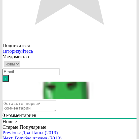
Подписаться
авторизуйтесь
Уведомить о
0
комментариев
Новые
Старые
Популярные
Навигация
Previous:
Два Папы (2019)
Next:
Голубая игуана (2018)