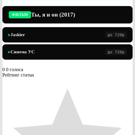
Ты, я и он (2017)
ФИЛЬМ
Jaskier
до 720p
▶
Синема УС
до 720p
▶
0
0
голоса
Рейтинг статьи