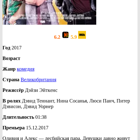
6.2
5.9
Год
2017
Возраст
Жанр
комедия
Страна
Великобритания
Режиссёр
Дэйзи Эйткенс
В ролях
Дэвид Теннант, Нина Сосанья, Люси Панч, Питер
Дэвисон, Дэвид Уорнер
Длительность
01:38
Премьера
15.12.2017
Оливия и Алекс — лесбийская пара. Девушки давно живут