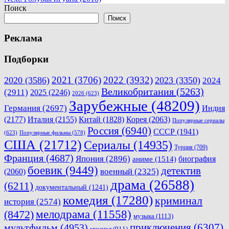
по
Поиск
записям
Поиск
Реклама
Подборки
2021
(3706)
2022
(3932)
2020
(3586)
2023
(3350)
2024
Великобритания
(5263)
(2911)
2025
(2246)
2026
(623)
Зарубежные
(48209)
Германия
(2697)
Индия
(2177)
Италия
(2155)
Китай
(1828)
Корея
(2063)
Популярные сериалы
Россия
(6940)
СССР
(1941)
(623)
Популярные фильмы
(578)
США
(21712)
Сериалы
(14935)
Турция
(709)
Франция
(4687)
Япония
(2896)
биография
аниме
(1514)
боевик
(9449)
детектив
военный
(2325)
(2060)
драма
(26588)
(6211)
документальный
(1241)
комедия
(17280)
криминал
история
(2574)
мелодрама
(11558)
(8472)
музыка
(1113)
приключения
(6307)
мультфильм
(4953)
мюзикл
(911)