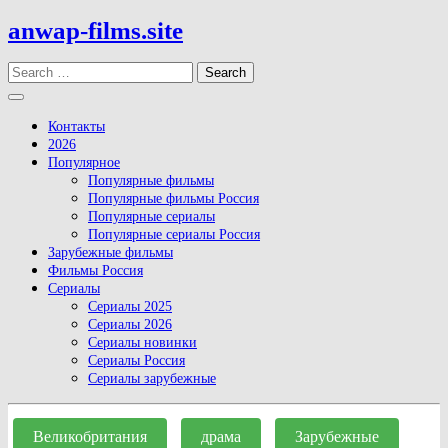
Skip
anwap-films.site
to
content
Search
Open
Button
Контакты
2026
Популярное
Популярные фильмы
Популярные фильмы Россия
Популярные сериалы
Популярные сериалы Россия
Зарубежные фильмы
Фильмы Россия
Сериалы
Сериалы 2025
Сериалы 2026
Сериалы новинки
Сериалы Россия
Сериалы зарубежные
Close
Button
Великобритания
драма
Зарубежные