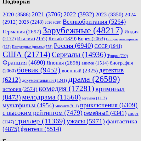
Подборки
2021
(3706)
2022
(3932)
2020
(3586)
2023
(3350)
2024
Великобритания
(5264)
(2912)
2025
(2248)
2026
(628)
Зарубежные
(48217)
Германия
(2697)
Индия
(2177)
Италия
(2155)
Китай
(1829)
Корея
(2063)
Популярные сериалы
Россия
(6940)
СССР
(1941)
(623)
Популярные фильмы
(578)
США
(21714)
Сериалы
(14936)
Турция
(709)
Франция
(4690)
Япония
(2896)
биография
аниме
(1514)
боевик
(9452)
детектив
военный
(2325)
(2060)
драма
(26589)
(6212)
документальный
(1241)
комедия
(17281)
криминал
история
(2574)
мелодрама
(11560)
(8473)
музыка
(1113)
приключения
(6309)
мультфильм
(4954)
мюзикл
(911)
с высоким рейтингом
(7479)
семейный
(4341)
спорт
триллер
(11369)
ужасы
(5971)
фантастика
(1147)
(4875)
фэнтези
(5514)