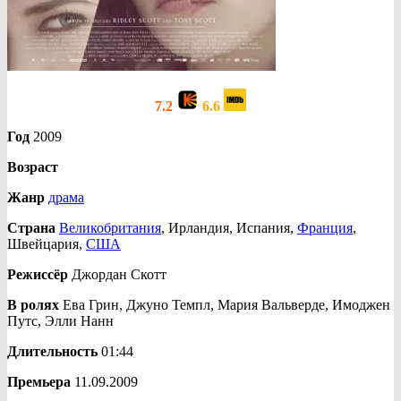
7.2
6.6
Год
2009
Возраст
Жанр
драма
Страна
Великобритания
, Ирландия, Испания,
Франция
,
Швейцария,
США
Режиссёр
Джордан Скотт
В ролях
Ева Грин, Джуно Темпл, Мария Вальверде, Имоджен
Путс, Элли Нанн
Длительность
01:44
Премьера
11.09.2009