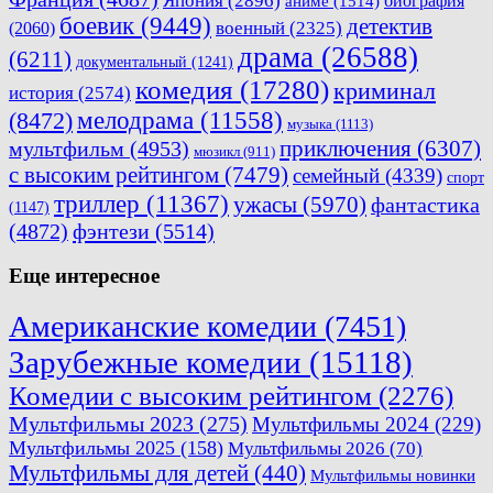
биография
аниме
(1514)
боевик
(9449)
детектив
военный
(2325)
(2060)
драма
(26588)
(6211)
документальный
(1241)
комедия
(17280)
криминал
история
(2574)
мелодрама
(11558)
(8472)
музыка
(1113)
приключения
(6307)
мультфильм
(4953)
мюзикл
(911)
с высоким рейтингом
(7479)
семейный
(4339)
спорт
триллер
(11367)
ужасы
(5970)
фантастика
(1147)
(4872)
фэнтези
(5514)
Еще интересное
Американские комедии
(7451)
Зарубежные комедии
(15118)
Комедии с высоким рейтингом
(2276)
Мультфильмы 2023
(275)
Мультфильмы 2024
(229)
Мультфильмы 2025
(158)
Мультфильмы 2026
(70)
Мультфильмы для детей
(440)
Мультфильмы новинки