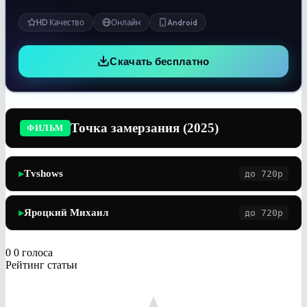
HD Качество
Онлайн
Android
Скачать бесплатно
Точка замерзания (2025)
ФИЛЬМ
Tvshows
до 720p
▶
Яроцкий Михаил
до 720p
▶
0
0
голоса
Рейтинг статьи