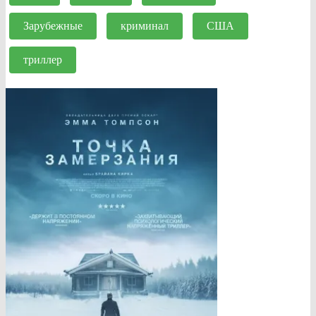
Зарубежные
криминал
США
триллер