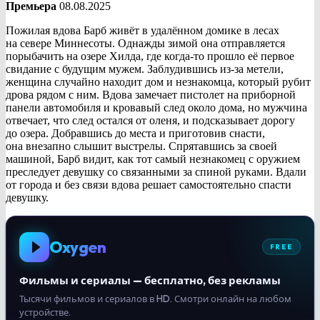
Премьера
08.08.2025
Пожилая вдова Барб живёт в удалённом домике в лесах
на севере Миннесоты. Однажды зимой она отправляется
порыбачить на озере Хилда, где когда-то прошло её первое
свидание с будущим мужем. Заблудившись из-за метели,
женщина случайно находит дом и незнакомца, который рубит
дрова рядом с ним. Вдова замечает пистолет на приборной
панели автомобиля и кровавый след около дома, но мужчина
отвечает, что след остался от оленя, и подсказывает дорогу
до озера. Добравшись до места и приготовив снасти,
она внезапно слышит выстрелы. Спрятавшись за своей
машиной, Барб видит, как тот самый незнакомец с оружием
преследует девушку со связанными за спиной руками. Вдали
от города и без связи вдова решает самостоятельно спасти
девушку.
Oxygen
FREE
Фильмы и сериалы — бесплатно, без рекламы
Тысячи фильмов и сериалов в HD. Смотри онлайн на любом
устройстве.