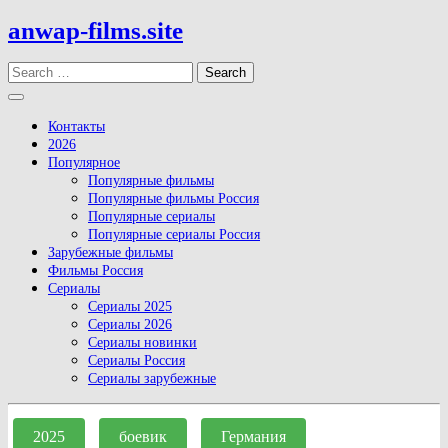
Skip
anwap-films.site
to
content
Search
Open
Button
Контакты
2026
Популярное
Популярные фильмы
Популярные фильмы Россия
Популярные сериалы
Популярные сериалы Россия
Зарубежные фильмы
Фильмы Россия
Сериалы
Сериалы 2025
Сериалы 2026
Сериалы новинки
Сериалы Россия
Сериалы зарубежные
Close
Button
2025
боевик
Германия