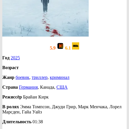
5.9
6.1
Год
2025
Возраст
Жанр
боевик
,
триллер
,
криминал
Страна
Германия
, Канада,
США
Режиссёр
Брайан Кирк
В ролях
Эмма Томпсон, Джуди Грир, Марк Менчака, Лорел
Марсден, Гайа Уайз
Длительность
01:38