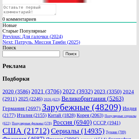
0
комментариев
Новые
Старые
Популярные
Навигация
Previous:
Для галочки (2024)
Next:
Патруль. Миссия Тамби (2025)
по
Поиск
записям
Поиск
Реклама
Подборки
2021
(3706)
2022
(3932)
2020
(3586)
2023
(3350)
2024
Великобритания
(5263)
(2911)
2025
(2246)
2026
(623)
Зарубежные
(48209)
Германия
(2697)
Индия
(2177)
Италия
(2155)
Китай
(1828)
Корея
(2063)
Популярные сериалы
Россия
(6940)
СССР
(1941)
(622)
Популярные фильмы
(578)
США
(21712)
Сериалы
(14935)
Турция
(709)
Франция
(4687)
Япония
(2896)