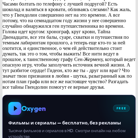
Часами болтать по телефону с лучшей подругой? Есть
шоколад и валяться в кровати, обливаясь слезами? Как жаль,
что у Гвендолин совершенно нет на это времени. А все
потому, что на семнадцатом году жизни у нее совершенно
случайно обнаружился ген путешественника во времени.
Голова идет кругом: хронограф, круг крови, Тайна
Двенадцати, все эти балы, суаре, схватки и путешествия по
темным лабиринтам прошлого, а теперь еще кто-то за ней
охотится, и единственное, о чем ей действительно стоит
думать, так это о том, чтобы выжить! Все нити ведут в
прошлое, к таинственному графу Сен-Жермену, который ведет
опасную игру, чтобы заполучить источник вечной жизни. А
тут разбитое сердце! Гидеон, кто же ты - друг или враг? Что
значат твои признания в любви - шутка, разыгранный как по
нотам план графа или все же настоящее чувство? Разгадать
все тайны Гвендолин помогут ее верные друзья.
Oxygen
FREE
Фильмы и сериалы — бесплатно, без рекламы
Тысячи фильмов и сериалов в HD. Смотри онлайн на любом
устройстве.