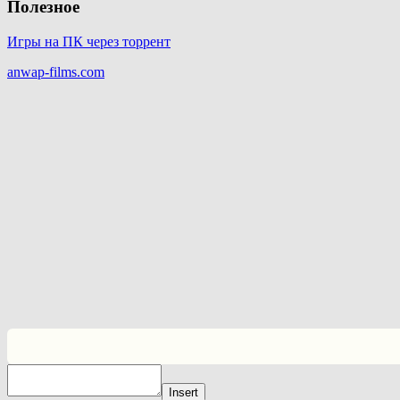
Полезное
Игры на ПК через торрент
anwap-films.com
Insert