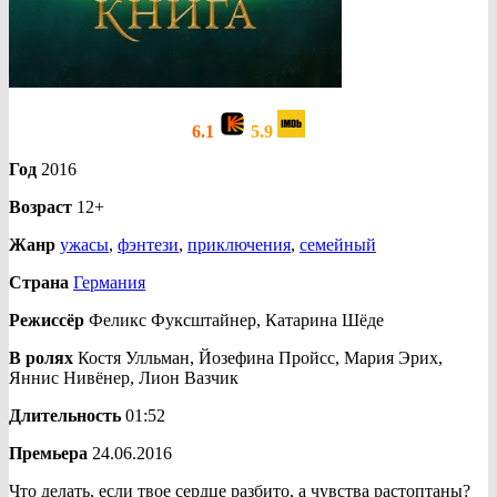
6.1
5.9
Год
2016
Возраст
12+
Жанр
ужасы
,
фэнтези
,
приключения
,
семейный
Страна
Германия
Режиссёр
Феликс Фуксштайнер, Катарина Шёде
В ролях
Костя Улльман, Йозефина Пройсс, Мария Эрих,
Яннис Нивёнер, Лион Вазчик
Длительность
01:52
Премьера
24.06.2016
Что делать, если твое сердце разбито, а чувства растоптаны?