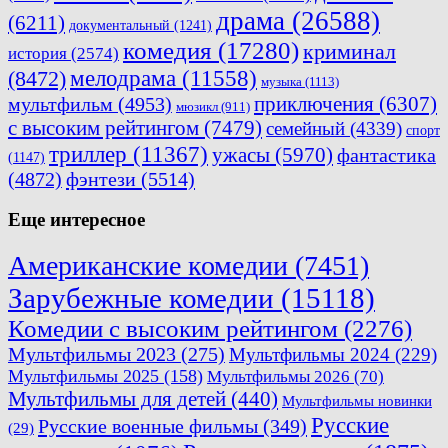
драма
(26588)
(6211)
документальный
(1241)
комедия
(17280)
криминал
история
(2574)
мелодрама
(11558)
(8472)
музыка
(1113)
приключения
(6307)
мультфильм
(4953)
мюзикл
(911)
с высоким рейтингом
(7479)
семейный
(4339)
спорт
триллер
(11367)
ужасы
(5970)
фантастика
(1147)
(4872)
фэнтези
(5514)
Еще интересное
Американские комедии
(7451)
Зарубежные комедии
(15118)
Комедии с высоким рейтингом
(2276)
Мультфильмы 2023
(275)
Мультфильмы 2024
(229)
Мультфильмы 2025
(158)
Мультфильмы 2026
(70)
Мультфильмы для детей
(440)
Мультфильмы новинки
Русские
Русские военные фильмы
(349)
(29)