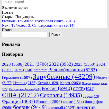
0
комментариев
Новые
Старые
Популярные
Навигация
Previous:
Таймлесс. Рубиновая книга (2013)
Next:
Таймлесс 2: Сапфировая книга (2014)
по
Поиск
записям
Поиск
Реклама
Подборки
2021
(3706)
2022
(3932)
2020
(3586)
2023
(3350)
2024
Великобритания
(5263)
(2911)
2025
(2246)
2026
(623)
Зарубежные
(48209)
Германия
(2697)
Индия
(2177)
Италия
(2155)
Китай
(1828)
Корея
(2063)
Популярные сериалы
Россия
(6940)
СССР
(1941)
(622)
Популярные фильмы
(578)
США
(21712)
Сериалы
(14935)
Турция
(709)
Франция
(4687)
Япония
(2896)
биография
аниме
(1514)
боевик
(9449)
детектив
военный
(2325)
(2060)