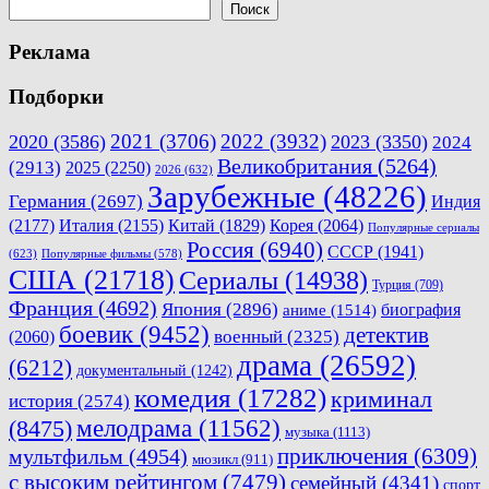
записям
Поиск
Реклама
Подборки
2021
(3706)
2022
(3932)
2020
(3586)
2023
(3350)
2024
Великобритания
(5264)
(2913)
2025
(2250)
2026
(632)
Зарубежные
(48226)
Германия
(2697)
Индия
(2177)
Италия
(2155)
Китай
(1829)
Корея
(2064)
Популярные сериалы
Россия
(6940)
СССР
(1941)
(623)
Популярные фильмы
(578)
США
(21718)
Сериалы
(14938)
Турция
(709)
Франция
(4692)
Япония
(2896)
биография
аниме
(1514)
боевик
(9452)
детектив
военный
(2325)
(2060)
драма
(26592)
(6212)
документальный
(1242)
комедия
(17282)
криминал
история
(2574)
мелодрама
(11562)
(8475)
музыка
(1113)
приключения
(6309)
мультфильм
(4954)
мюзикл
(911)
с высоким рейтингом
(7479)
семейный
(4341)
спорт