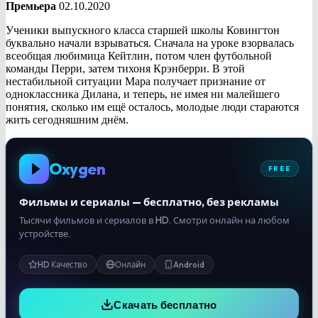
Премьера
02.10.2020
Ученики выпускного класса старшей школы Ковингтон
буквально начали взрываться. Сначала на уроке взорвалась
всеобщая любимица Кейтлин, потом член футбольной
команды Перри, затем тихоня Крэнберри. В этой
нестабильной ситуации Мара получает признание от
одноклассника Дилана, и теперь, не имея ни малейшего
понятия, сколько им ещё осталось, молодые люди стараются
жить сегодняшним днём.
Oxygen
FREE
Фильмы и сериалы — бесплатно, без рекламы
Тысячи фильмов и сериалов в HD. Смотри онлайн на любом
устройстве.
HD Качество
Онлайн
Android
Скачать бесплатно