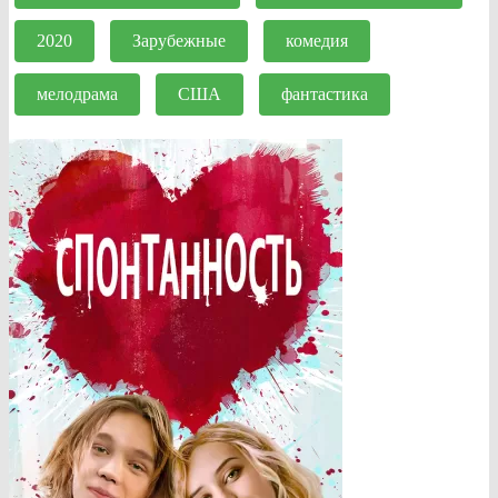
2020
Зарубежные
комедия
мелодрама
США
фантастика