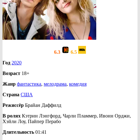
6.3
6.5
Год
2020
Возраст
18+
Жанр
фантастика
,
мелодрама
,
комедия
Страна
США
Режиссёр
Брайан Даффилд
В ролях
Кэтрин Лэнгфорд, Чарли Пламмер, Ивонн Орджи,
Хэйли Лоу, Пайпер Перабо
Длительность
01:41