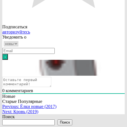
Подписаться
авторизуйтесь
Уведомить о
0
комментариев
Новые
Старые
Популярные
Навигация
Previous:
Ёлки новые (2017)
Next:
Кровь (2019)
по
Поиск
записям
Поиск