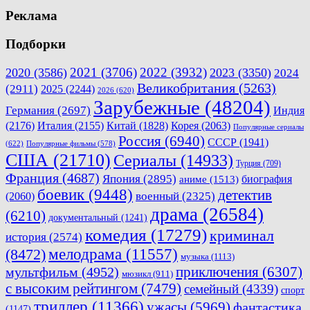
Реклама
Подборки
2021
(3706)
2022
(3932)
2020
(3586)
2023
(3350)
2024
Великобритания
(5263)
(2911)
2025
(2244)
2026
(620)
Зарубежные
(48204)
Германия
(2697)
Индия
(2176)
Италия
(2155)
Китай
(1828)
Корея
(2063)
Популярные сериалы
Россия
(6940)
СССР
(1941)
(622)
Популярные фильмы
(578)
США
(21710)
Сериалы
(14933)
Турция
(709)
Франция
(4687)
Япония
(2895)
биография
аниме
(1513)
боевик
(9448)
детектив
военный
(2325)
(2060)
драма
(26584)
(6210)
документальный
(1241)
комедия
(17279)
криминал
история
(2574)
мелодрама
(11557)
(8472)
музыка
(1113)
приключения
(6307)
мультфильм
(4952)
мюзикл
(911)
с высоким рейтингом
(7479)
семейный
(4339)
спорт
триллер
(11366)
ужасы
(5969)
фантастика
(1147)