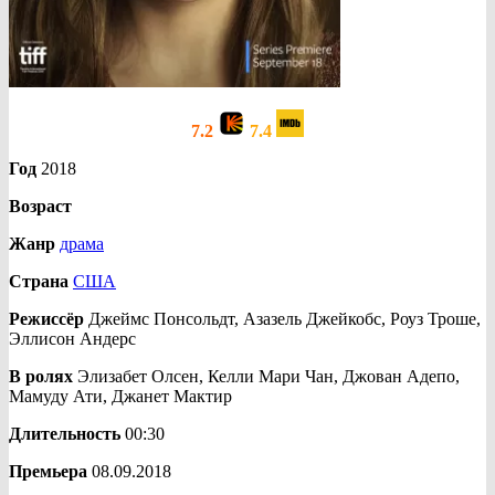
7.2
7.4
Год
2018
Возраст
Жанр
драма
Страна
США
Режиссёр
Джеймс Понсольдт, Азазель Джейкобс, Роуз Троше,
Эллисон Андерс
В ролях
Элизабет Олсен, Келли Мари Чан, Джован Адепо,
Мамуду Ати, Джанет Мактир
Длительность
00:30
Премьера
08.09.2018