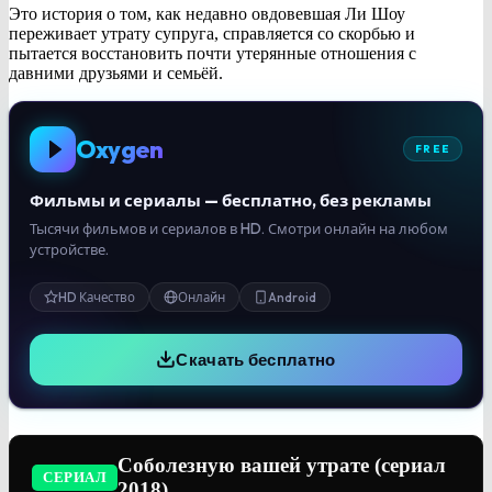
Это история о том, как недавно овдовевшая Ли Шоу
переживает утрату супруга, справляется со скорбью и
пытается восстановить почти утерянные отношения с
давними друзьями и семьёй.
Oxygen
FREE
Фильмы и сериалы — бесплатно, без рекламы
Тысячи фильмов и сериалов в HD. Смотри онлайн на любом
устройстве.
HD Качество
Онлайн
Android
Скачать бесплатно
Соболезную вашей утрате (сериал
СЕРИАЛ
2018)