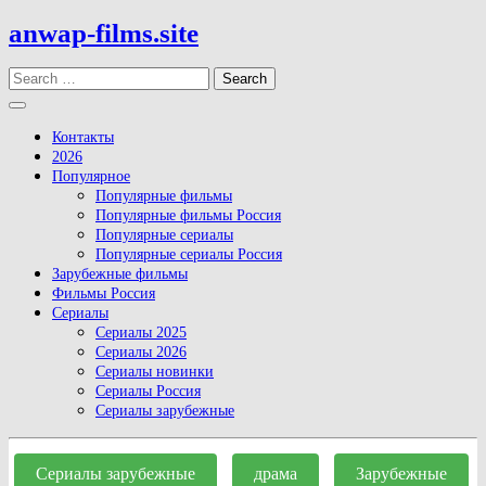
Skip
anwap-films.site
to
content
Search
Open
Button
Контакты
2026
Популярное
Популярные фильмы
Популярные фильмы Россия
Популярные сериалы
Популярные сериалы Россия
Зарубежные фильмы
Фильмы Россия
Сериалы
Сериалы 2025
Сериалы 2026
Сериалы новинки
Сериалы Россия
Сериалы зарубежные
Close
Button
Сериалы зарубежные
драма
Зарубежные