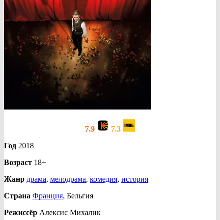
7.9
7.3
Год
2018
Возраст
18+
Жанр
драма
,
мелодрама
,
комедия
,
история
Страна
Франция
, Бельгия
Режиссёр
Алексис Михалик