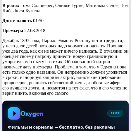
В ролях
Тома Соливерес, Оливье Гурме, Матильда Сенье, Том
Либ, Люси Бужена
Длительность
01:50
Премьера
22.08.2018
Декабрь 1897 года, Париж. Эдмону Ростану нет и тридцати, а
у него двое детей, которых надо кормить и одевать. Прошло
уже два года, как он не может ничего написать. В отчаянии он
обещает своему патрону принести новую грандиозную и
уморительную пьесу в стихах. Обрадованный патрон
назначает дату премьеры. Проблема в том, что у Эдмона пока
есть только одно название. Он непременно должен уложиться
в сроки, игнорируя капризы актрис, идиотские требования
продюсеров, ревность собственной жены, любовные аферы
его лучшего друга, и, несмотря на тот факт, что в его успех не
верит никто, включая его самого.
Oxygen
FREE
Фильмы и сериалы — бесплатно, без рекламы