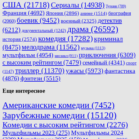
США
(21718)
Сериалы
(14938)
Турция
(709)
Франция
(4692)
Япония
(2896)
биография
аниме
(1514)
боевик
(9452)
детектив
военный
(2325)
(2060)
драма
(26592)
(6212)
документальный
(1242)
комедия
(17282)
криминал
история
(2574)
мелодрама
(11562)
(8475)
музыка
(1113)
приключения
(6309)
мультфильм
(4954)
мюзикл
(911)
с высоким рейтингом
(7479)
семейный
(4341)
спорт
триллер
(11370)
ужасы
(5973)
фантастика
(1147)
(4876)
фэнтези
(5515)
Еще интересное
Американские комедии
(7452)
Зарубежные комедии
(15120)
Комедии с высоким рейтингом
(2276)
Мультфильмы 2023
(275)
Мультфильмы 2024