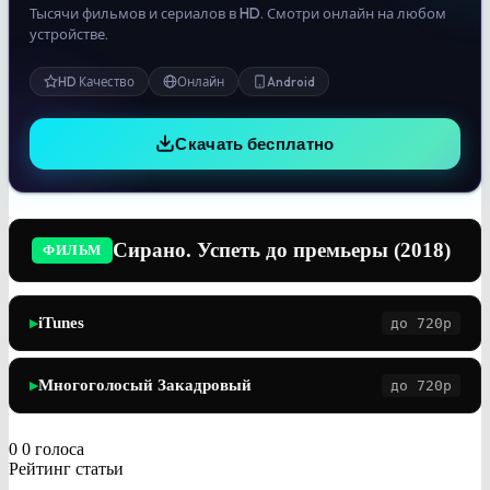
Тысячи фильмов и сериалов в HD. Смотри онлайн на любом
устройстве.
HD Качество
Онлайн
Android
Скачать бесплатно
Сирано. Успеть до премьеры (2018)
ФИЛЬМ
iTunes
до 720p
▶
Многоголосый Закадровый
до 720p
▶
0
0
голоса
Рейтинг статьи