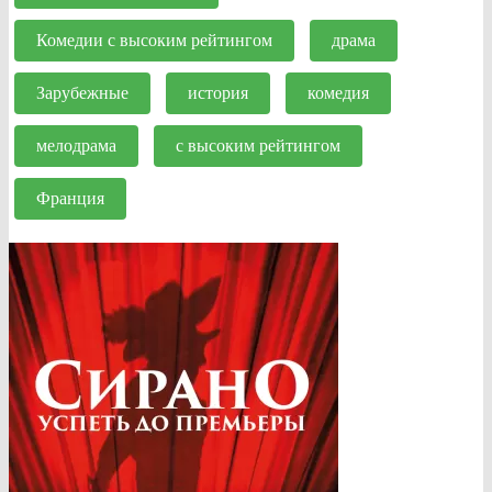
Комедии с высоким рейтингом
драма
Зарубежные
история
комедия
мелодрама
с высоким рейтингом
Франция