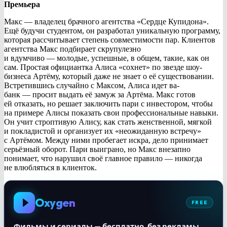
Премьера
Макс — владелец брачного агентства «Сердце Купидона».
Ещё будучи студентом, он разработал уникальную программу,
которая рассчитывает степень совместимости пар. Клиентов
агентства Макс подбирает скрупулезно
и вдумчиво — молодые, успешные, в общем, такие, как он
сам. Простая официантка Алиса «сохнет» по звезде шоу-
бизнеса Артёму, который даже не знает о её существовании.
Встретившись случайно с Максом, Алиса идет ва-
банк — просит выдать её замуж за Артёма. Макс готов
ей отказать, но решает заключить пари с инвестором, чтобы
на примере Алисы показать свои профессиональные навыки.
Он учит строптивую Алису, как стать женственной, мягкой
и покладистой и организует их «неожиданную встречу»
с Артёмом. Между ними пробегает искра, дело принимает
серьёзный оборот. Пари выиграно, но Макс внезапно
понимает, что нарушил своё главное правило — никогда
не влюбляться в клиенток.
Oxygen
FREE
Фильмы и сериалы — бесплатно, без рекламы