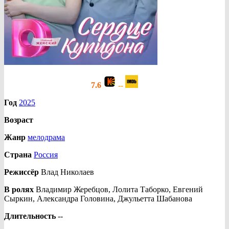
7.6
--
Год
2025
Возраст
Жанр
мелодрама
Страна
Россия
Режиссёр
Влад Николаев
В ролях
Владимир Жеребцов, Лолита Таборко, Евгений
Сыркин, Александра Головина, Джульетта Шабанова
Длительность
--