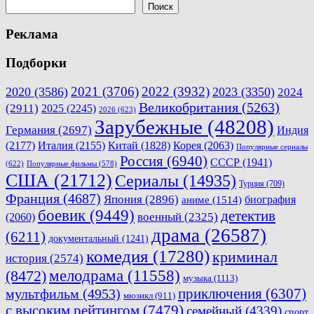
записям
Поиск
Реклама
Подборки
2021
(3706)
2022
(3932)
2020
(3586)
2023
(3350)
2024
Великобритания
(5263)
(2911)
2025
(2245)
2026
(623)
Зарубежные
(48208)
Германия
(2697)
Индия
(2177)
Италия
(2155)
Китай
(1828)
Корея
(2063)
Популярные сериалы
Россия
(6940)
СССР
(1941)
(622)
Популярные фильмы
(578)
США
(21712)
Сериалы
(14935)
Турция
(709)
Франция
(4687)
Япония
(2896)
биография
аниме
(1514)
боевик
(9449)
детектив
военный
(2325)
(2060)
драма
(26587)
(6211)
документальный
(1241)
комедия
(17280)
криминал
история
(2574)
мелодрама
(11558)
(8472)
музыка
(1113)
приключения
(6307)
мультфильм
(4953)
мюзикл
(911)
с высоким рейтингом
(7479)
семейный
(4339)
спорт