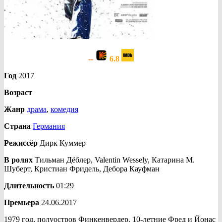
--
6.8
Год
2017
Возраст
Жанр
драма
,
комедия
Страна
Германия
Режиссёр
Дирк Куммер
В ролях
Тильман Дёблер, Valentin Wessely, Катарина М.
Шуберт, Кристиан Фридель, Дебора Кауфман
Длительность
01:29
Премьера
24.06.2017
1979 год, полуостров Финкенвердер. 10-летние Фред и Йонас