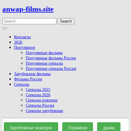
Skip
anwap-films.site
to
content
Search
Open
Button
Контакты
2026
Популярное
Популярные фильмы
Популярные фильмы Россия
Популярные сериалы
Популярные сериалы Россия
Зарубежные фильмы
Фильмы Россия
Сериалы
Сериалы 2025
Сериалы 2026
Сериалы новинки
Сериалы Россия
Сериалы зарубежные
Close
Button
Зарубежные комедии
Германия
драма