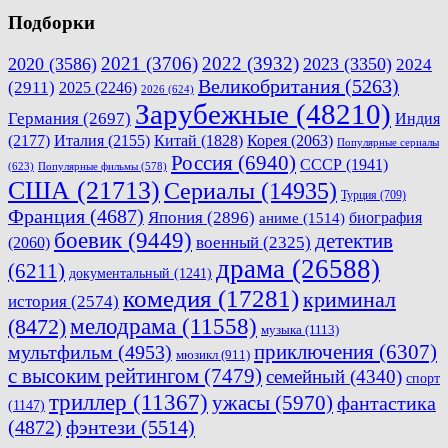
Подборки
2021
(3706)
2022
(3932)
2020
(3586)
2023
(3350)
2024
Великобритания
(5263)
(2911)
2025
(2246)
2026
(624)
Зарубежные
(48210)
Германия
(2697)
Индия
(2177)
Италия
(2155)
Китай
(1828)
Корея
(2063)
Популярные сериалы
Россия
(6940)
СССР
(1941)
(623)
Популярные фильмы
(578)
США
(21713)
Сериалы
(14935)
Турция
(709)
Франция
(4687)
Япония
(2896)
биография
аниме
(1514)
боевик
(9449)
детектив
военный
(2325)
(2060)
драма
(26588)
(6211)
документальный
(1241)
комедия
(17281)
криминал
история
(2574)
мелодрама
(11558)
(8472)
музыка
(1113)
приключения
(6307)
мультфильм
(4953)
мюзикл
(911)
с высоким рейтингом
(7479)
семейный
(4340)
спорт
триллер
(11367)
ужасы
(5970)
фантастика
(1147)
(4872)
фэнтези
(5514)