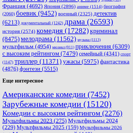
Франция
(4692)
Япония
(2896)
биография
аниме
(1514)
боевик
(9452)
детектив
военный
(2325)
(2060)
драма
(26593)
(6213)
документальный
(1242)
комедия
(17282)
криминал
история
(2574)
мелодрама
(11562)
(8475)
музыка
(1113)
приключения
(6309)
мультфильм
(4954)
мюзикл
(911)
с высоким рейтингом
(7479)
семейный
(4341)
спорт
триллер
(11371)
ужасы
(5975)
фантастика
(1147)
(4876)
фэнтези
(5515)
Еще интересное
Американские комедии
(7452)
Зарубежные комедии
(15120)
Комедии с высоким рейтингом
(2276)
Мультфильмы 2023
(275)
Мультфильмы 2024
(229)
Мультфильмы 2025
(159)
Мультфильмы 2026