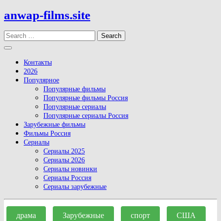
Skip
anwap-films.site
to
content
Search
Open
Button
Контакты
2026
Популярное
Популярные фильмы
Популярные фильмы Россия
Популярные сериалы
Популярные сериалы Россия
Зарубежные фильмы
Фильмы Россия
Сериалы
Сериалы 2025
Сериалы 2026
Сериалы новинки
Сериалы Россия
Сериалы зарубежные
Close
Button
драма
Зарубежные
спорт
США