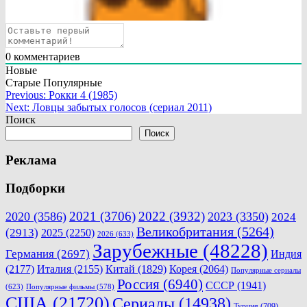
0
комментариев
Новые
Старые
Популярные
Навигация
Previous:
Рокки 4 (1985)
Next:
Ловцы забытых голосов (сериал 2011)
по
Поиск
записям
Поиск
Реклама
Подборки
2021
(3706)
2022
(3932)
2020
(3586)
2023
(3350)
2024
Великобритания
(5264)
(2913)
2025
(2250)
2026
(633)
Зарубежные
(48228)
Германия
(2697)
Индия
(2177)
Италия
(2155)
Китай
(1829)
Корея
(2064)
Популярные сериалы
Россия
(6940)
СССР
(1941)
(623)
Популярные фильмы
(578)
США
(21720)
Сериалы
(14938)
Турция
(709)