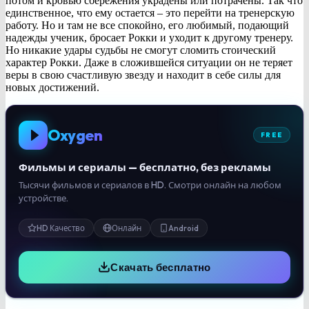
потом и кровью сбережения украдены или потрачены. Так что
единственное, что ему остается – это перейти на тренерскую
работу. Но и там не все спокойно, его любимый, подающий
надежды ученик, бросает Рокки и уходит к другому тренеру.
Но никакие удары судьбы не смогут сломить стоический
характер Рокки. Даже в сложившейся ситуации он не теряет
веры в свою счастливую звезду и находит в себе силы для
новых достижений.
Oxygen
FREE
Фильмы и сериалы — бесплатно, без рекламы
Тысячи фильмов и сериалов в HD. Смотри онлайн на любом
устройстве.
HD Качество
Онлайн
Android
Скачать бесплатно