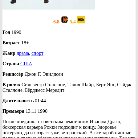
6.8
5.4
Год
1990
Возраст
18+
Жанр
драма
,
спорт
Страна
США
Режиссёр
Джон Г. Эвилдсен
В ролях
Сильвестр Сталлоне, Талия Шайр, Берт Янг, Сэйдж
Сталлоне, Бёрджесс Мередит
Длительность
01:44
Премьера
13.11.1990
После поединка с советским чемпионом Иваном Драго,
боксерская карьера Рокки подходит к концу. Здоровье
потеряно, да и возраст уже ветеранский. А все заработанные