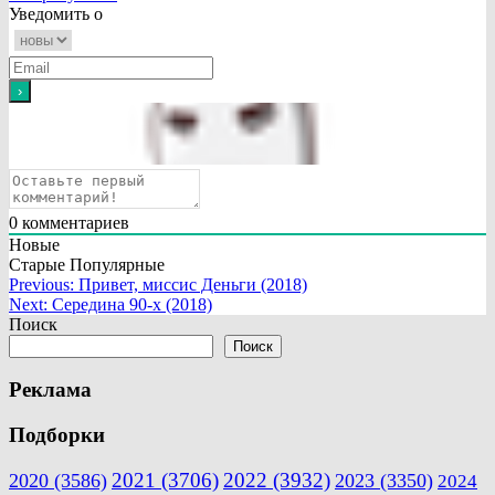
Уведомить о
0
комментариев
Новые
Старые
Популярные
Навигация
Previous:
Привет, миссис Деньги (2018)
Next:
Середина 90-х (2018)
по
Поиск
записям
Поиск
Реклама
Подборки
2021
(3706)
2022
(3932)
2020
(3586)
2023
(3350)
2024