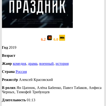
6.2
6.0
Год
2019
Возраст
Жанр
комедия
,
драма
,
военный
,
история
Страна
Россия
Режиссёр
Алексей Красовский
В ролях
Ян Цапник, Алёна Бабенко, Павел Табаков, Анфиса
Черных, Тимофей Трибунцев
Длительность
01:13