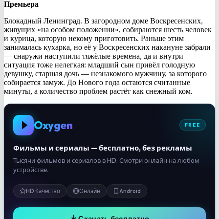
Премьера
Блокадный Ленинград. В загородном доме Воскресенских,
живущих «на особом положении», собираются шесть человек
и курица, которую некому приготовить. Раньше этим
занималась кухарка, но её у Воскресенских накануне забрали
— снаружи наступили тяжёлые времена, да и внутри
ситуация тоже нелегкая: младший сын привёл голодную
девушку, старшая дочь — незнакомого мужчину, за которого
собирается замуж. До Нового года остаются считанные
минуты, а количество проблем растёт как снежный ком.
Oxygen
FREE
Фильмы и сериалы — бесплатно, без рекламы
Тысячи фильмов и сериалов в HD. Смотри онлайн на любом
устройстве.
HD Качество
Онлайн
Android
Скачать бесплатно