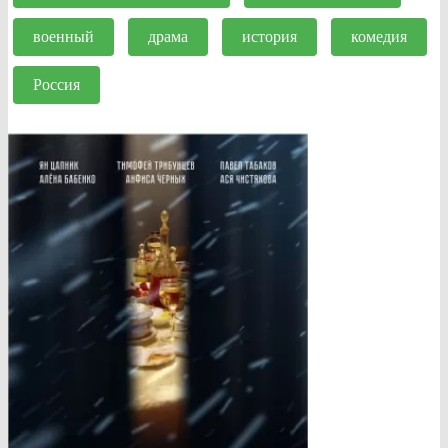
военный
драма
история
комедия
Россия