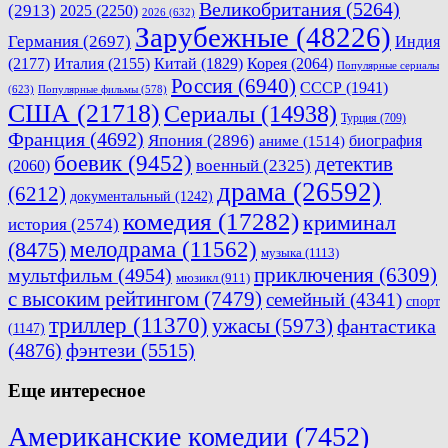
Великобритания
(5264)
(2913)
2025
(2250)
2026
(632)
Зарубежные
(48226)
Германия
(2697)
Индия
(2177)
Италия
(2155)
Китай
(1829)
Корея
(2064)
Популярные сериалы
Россия
(6940)
СССР
(1941)
(623)
Популярные фильмы
(578)
США
(21718)
Сериалы
(14938)
Турция
(709)
Франция
(4692)
Япония
(2896)
биография
аниме
(1514)
боевик
(9452)
детектив
военный
(2325)
(2060)
драма
(26592)
(6212)
документальный
(1242)
комедия
(17282)
криминал
история
(2574)
мелодрама
(11562)
(8475)
музыка
(1113)
приключения
(6309)
мультфильм
(4954)
мюзикл
(911)
с высоким рейтингом
(7479)
семейный
(4341)
спорт
триллер
(11370)
ужасы
(5973)
фантастика
(1147)
(4876)
фэнтези
(5515)
Еще интересное
Американские комедии
(7452)