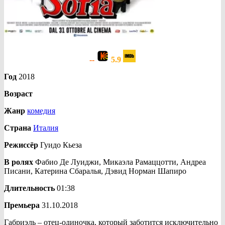
--
5.9
Год
2018
Возраст
Жанр
комедия
Страна
Италия
Режиссёр
Гуидо Кьеза
В ролях
Фабио Де Луиджи, Микаэла Рамаццотти, Андреа
Писани, Катерина Сбаралья, Дэвид Норман Шапиро
Длительность
01:38
Премьера
31.10.2018
Габриэль – отец-одиночка, который заботится исключительно