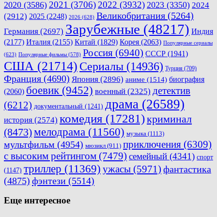
2021
(3706)
2022
(3932)
2020
(3586)
2023
(3350)
2024
Великобритания
(5264)
(2912)
2025
(2248)
2026
(628)
Зарубежные
(48217)
Германия
(2697)
Индия
(2177)
Италия
(2155)
Китай
(1829)
Корея
(2063)
Популярные сериалы
Россия
(6940)
СССР
(1941)
(623)
Популярные фильмы
(578)
США
(21714)
Сериалы
(14936)
Турция
(709)
Франция
(4690)
Япония
(2896)
биография
аниме
(1514)
боевик
(9452)
детектив
военный
(2325)
(2060)
драма
(26589)
(6212)
документальный
(1241)
комедия
(17281)
криминал
история
(2574)
мелодрама
(11560)
(8473)
музыка
(1113)
приключения
(6309)
мультфильм
(4954)
мюзикл
(911)
с высоким рейтингом
(7479)
семейный
(4341)
спорт
триллер
(11369)
ужасы
(5971)
фантастика
(1147)
(4875)
фэнтези
(5514)
Еще интересное