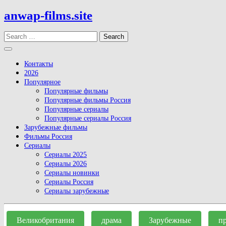
Skip
anwap-films.site
to
content
Search
Open
Button
Контакты
2026
Популярное
Популярные фильмы
Популярные фильмы Россия
Популярные сериалы
Популярные сериалы Россия
Зарубежные фильмы
Фильмы Россия
Сериалы
Сериалы 2025
Сериалы 2026
Сериалы новинки
Сериалы Россия
Сериалы зарубежные
Close
Button
Великобритания
драма
Зарубежные
п