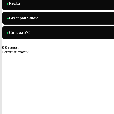
Rezka
▶
Greenрай Studio
▶
Синема УС
▶
0
0
голоса
Рейтинг статьи