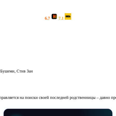
6.7
7.1
 Бушеми, Стив Зан
авляется на поиски своей последней родственницы – давно про