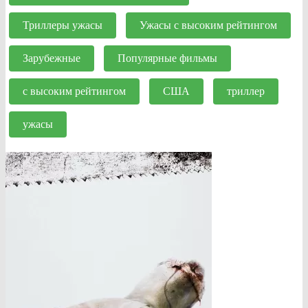
Триллеры ужасы
Ужасы с высоким рейтингом
Зарубежные
Популярные фильмы
с высоким рейтингом
США
триллер
ужасы