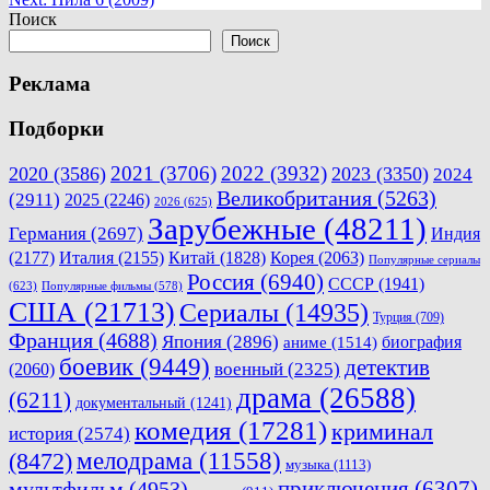
по
Поиск
записям
Поиск
Реклама
Подборки
2021
(3706)
2022
(3932)
2020
(3586)
2023
(3350)
2024
Великобритания
(5263)
(2911)
2025
(2246)
2026
(625)
Зарубежные
(48211)
Германия
(2697)
Индия
(2177)
Италия
(2155)
Китай
(1828)
Корея
(2063)
Популярные сериалы
Россия
(6940)
СССР
(1941)
(623)
Популярные фильмы
(578)
США
(21713)
Сериалы
(14935)
Турция
(709)
Франция
(4688)
Япония
(2896)
биография
аниме
(1514)
боевик
(9449)
детектив
военный
(2325)
(2060)
драма
(26588)
(6211)
документальный
(1241)
комедия
(17281)
криминал
история
(2574)
мелодрама
(11558)
(8472)
музыка
(1113)
приключения
(6307)
мультфильм
(4953)