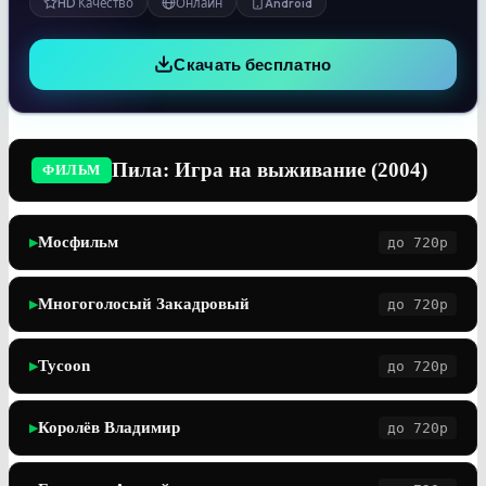
HD Качество
Онлайн
Android
Скачать бесплатно
Пила: Игра на выживание (2004)
ФИЛЬМ
Мосфильм
до 720p
▶
Многоголосый Закадровый
до 720p
▶
Tycoon
до 720p
▶
Королёв Владимир
до 720p
▶