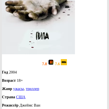
7.8
7.6
Год
2004
Возраст
18+
Жанр
ужасы
,
триллер
Страна
США
Режиссёр
Джеймс Ван