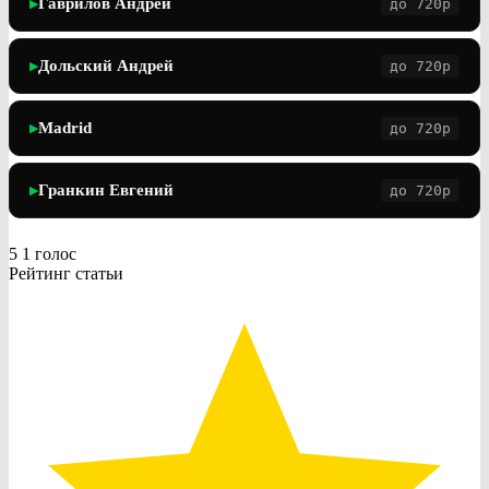
Гаврилов Андрей
до 720p
▶
Дольский Андрей
до 720p
▶
Madrid
до 720p
▶
Гранкин Евгений
до 720p
▶
5
1
голос
Рейтинг статьи