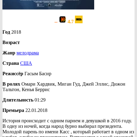
--
4.7
Год
2018
Возраст
Жанр
мелодрама
Страна
США
Режиссёр
Гасым Басир
В ролях
Омари Хардвик, Миган Гуд, Джей Эллис, Дижон
Тальтон, Кенья Беррис
Длительность
01:29
Премьера
22.01.2018
История происходит с одним парнем и девушкой в 2016 году.
В одну из ночей, когда народ бурно выбирал президента.
Молодой парень по имени Касс , который работает в одном из