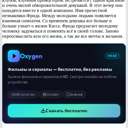
клубов, клубным промоутером. Встречается с одной красивой
и очень милой обворожительной девушкой. В этот вечер они
находятся вместе в одной компании. Имя прелестной
незнакомки-Фрида. Между молодыми людьми появляется
взаимная симпатия. Со временем девушка все больше и
больше узнает о жизни Касса. Фрида предлагает молодому
человеку задуматься и поменять всё в своей голове. Заново
переосмыслить всю его жизнь, а так же все мечты и желания.
Oxygen
FREE
Фильмы и сериалы — бесплатно, без рекламы
Тысячи фильмов и сериалов в HD. Смотри онлайн на любом
устройстве.
HD Качество
Онлайн
Android
Скачать бесплатно