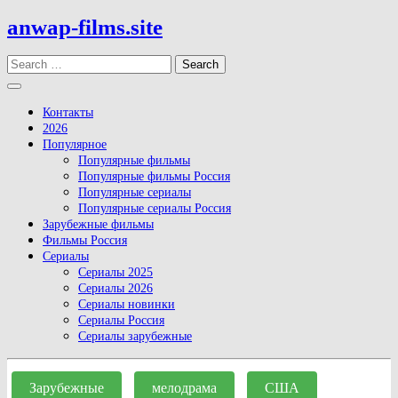
Skip
anwap-films.site
to
content
Search
Open
Button
Контакты
2026
Популярное
Популярные фильмы
Популярные фильмы Россия
Популярные сериалы
Популярные сериалы Россия
Зарубежные фильмы
Фильмы Россия
Сериалы
Сериалы 2025
Сериалы 2026
Сериалы новинки
Сериалы Россия
Сериалы зарубежные
Close
Button
Зарубежные
мелодрама
США