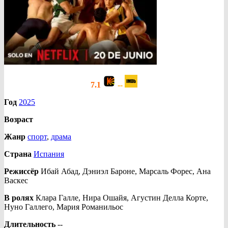
7.1
--
Год
2025
Возраст
Жанр
спорт
,
драма
Страна
Испания
Режиссёр
Ибай Абад, Дэниэл Бароне, Марсаль Форес, Ана
Васкес
В ролях
Клара Галле, Нира Ошайя, Агустин Делла Корте,
Нуно Галлего, Мария Романильос
Длительность
--