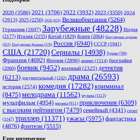
2021
(3706)
2022
(3932)
2020
(3586)
2023
(3350)
2024
Великобритания
(5264)
(2913)
2025
(2250)
2026
(633)
Зарубежные
(48228)
Германия
(2697)
Индия
(2177)
Италия
(2155)
Китай
(1829)
Корея
(2064)
Популярные сериалы
Россия
(6940)
СССР
(1941)
(623)
Популярные фильмы
(578)
США
(21720)
Сериалы
(14938)
Турция
(709)
Франция
(4692)
Япония
(2896)
биография
аниме
(1514)
боевик
(9452)
детектив
военный
(2325)
(2060)
драма
(26593)
(6213)
документальный
(1242)
комедия
(17282)
криминал
история
(2574)
мелодрама
(11562)
(8475)
музыка
(1113)
приключения
(6309)
мультфильм
(4954)
мюзикл
(911)
с высоким рейтингом
(7479)
семейный
(4341)
спорт
триллер
(11371)
ужасы
(5975)
фантастика
(1147)
(4876)
фэнтези
(5515)
Еще интересное