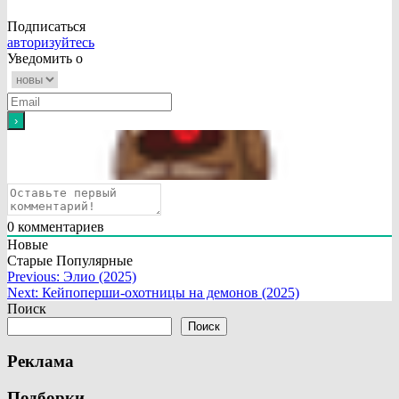
Подписаться
авторизуйтесь
Уведомить о
0
комментариев
Новые
Старые
Популярные
Навигация
Previous:
Элио (2025)
Next:
Кейпоперши-охотницы на демонов (2025)
по
Поиск
записям
Поиск
Реклама
Подборки