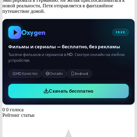
эмигрировать в Германию. Не желая приспосабливаться к
новой реальности, Петя отправляется в фантазийное
путешествие домой.
Oxygen
FREE
Фильмы и сериалы — бесплатно, без рекламы
Тысячи фильмов и сериалов в HD. Смотри онлайн на любом
устройстве.
HD Качество
Онлайн
Android
Скачать бесплатно
0
0
голоса
Рейтинг статьи