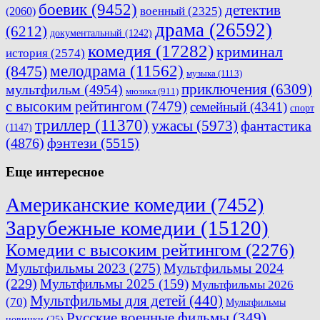
боевик
(9452)
детектив
военный
(2325)
(2060)
драма
(26592)
(6212)
документальный
(1242)
комедия
(17282)
криминал
история
(2574)
мелодрама
(11562)
(8475)
музыка
(1113)
приключения
(6309)
мультфильм
(4954)
мюзикл
(911)
с высоким рейтингом
(7479)
семейный
(4341)
спорт
триллер
(11370)
ужасы
(5973)
фантастика
(1147)
(4876)
фэнтези
(5515)
Еще интересное
Американские комедии
(7452)
Зарубежные комедии
(15120)
Комедии с высоким рейтингом
(2276)
Мультфильмы 2023
(275)
Мультфильмы 2024
(229)
Мультфильмы 2025
(159)
Мультфильмы 2026
Мультфильмы для детей
(440)
(70)
Мультфильмы
Русские военные фильмы
(349)
новинки
(25)