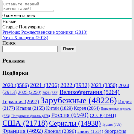
0
комментариев
Новые
Старые
Популярные
Навигация
Previous:
Рождественские хроники (2018)
Next:
Хэллоуин (2018)
по
Поиск
записям
Поиск
Реклама
Подборки
2021
(3706)
2022
(3932)
2020
(3586)
2023
(3350)
2024
Великобритания
(5264)
(2913)
2025
(2250)
2026
(632)
Зарубежные
(48226)
Германия
(2697)
Индия
(2177)
Италия
(2155)
Китай
(1829)
Корея
(2064)
Популярные сериалы
Россия
(6940)
СССР
(1941)
(623)
Популярные фильмы
(578)
США
(21718)
Сериалы
(14938)
Турция
(709)
Франция
(4692)
Япония
(2896)
биография
аниме
(1514)