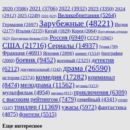
2021
(3706)
2022
(3932)
2020
(3586)
2023
(3350)
2024
Великобритания
(5264)
(2912)
2025
(2249)
2026
(629)
Зарубежные
(48221)
Германия
(2697)
Индия
(2177)
Италия
(2155)
Китай
(1829)
Корея
(2064)
Популярные сериалы
Россия
(6940)
СССР
(1941)
(623)
Популярные фильмы
(578)
США
(21716)
Сериалы
(14937)
Турция
(709)
Франция
(4691)
Япония
(2896)
биография
аниме
(1514)
боевик
(9452)
детектив
военный
(2325)
(2060)
драма
(26590)
(6212)
документальный
(1242)
комедия
(17282)
криминал
история
(2574)
мелодрама
(11562)
(8474)
музыка
(1113)
приключения
(6309)
мультфильм
(4954)
мюзикл
(911)
с высоким рейтингом
(7479)
семейный
(4341)
спорт
триллер
(11369)
ужасы
(5972)
фантастика
(1147)
(4875)
фэнтези
(5515)
Еще интересное