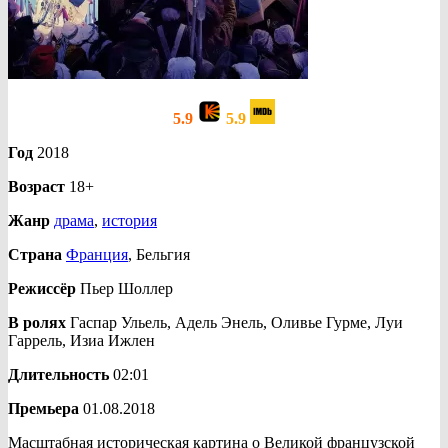
5.9
5.9
Год
2018
Возраст
18+
Жанр
драма
,
история
Страна
Франция
, Бельгия
Режиссёр
Пьер Шоллер
В ролях
Гаспар Ульель, Адель Энель, Оливье Гурме, Луи
Гаррель, Изиа Ижлен
Длительность
02:01
Премьера
01.08.2018
Масштабная историческая картина о Великой французской