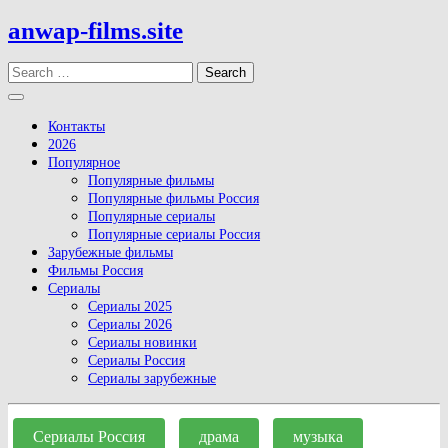
Skip
anwap-films.site
to
content
Search
Open
Button
Контакты
2026
Популярное
Популярные фильмы
Популярные фильмы Россия
Популярные сериалы
Популярные сериалы Россия
Зарубежные фильмы
Фильмы Россия
Сериалы
Сериалы 2025
Сериалы 2026
Сериалы новинки
Сериалы Россия
Сериалы зарубежные
Close
Button
Сериалы Россия
драма
музыка