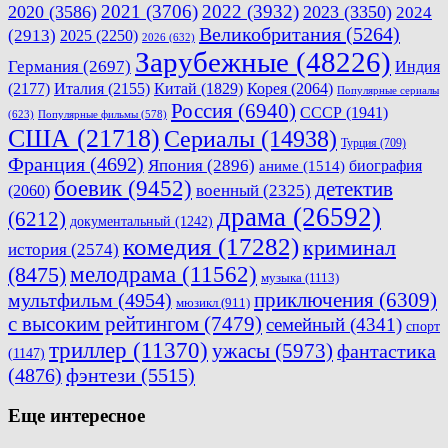
2021
(3706)
2022
(3932)
2020
(3586)
2023
(3350)
2024
Великобритания
(5264)
(2913)
2025
(2250)
2026
(632)
Зарубежные
(48226)
Германия
(2697)
Индия
(2177)
Италия
(2155)
Китай
(1829)
Корея
(2064)
Популярные сериалы
Россия
(6940)
СССР
(1941)
(623)
Популярные фильмы
(578)
США
(21718)
Сериалы
(14938)
Турция
(709)
Франция
(4692)
Япония
(2896)
биография
аниме
(1514)
боевик
(9452)
детектив
военный
(2325)
(2060)
драма
(26592)
(6212)
документальный
(1242)
комедия
(17282)
криминал
история
(2574)
мелодрама
(11562)
(8475)
музыка
(1113)
приключения
(6309)
мультфильм
(4954)
мюзикл
(911)
с высоким рейтингом
(7479)
семейный
(4341)
спорт
триллер
(11370)
ужасы
(5973)
фантастика
(1147)
(4876)
фэнтези
(5515)
Еще интересное