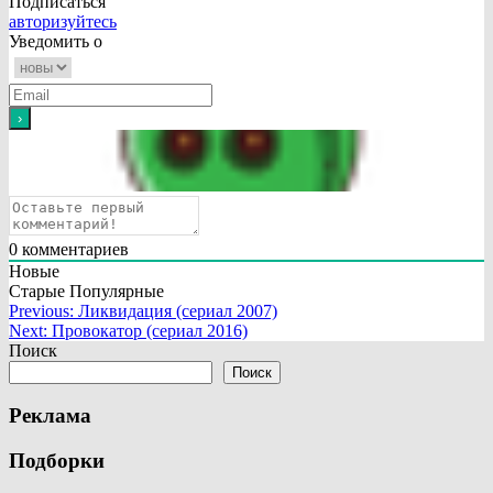
Подписаться
авторизуйтесь
Уведомить о
0
комментариев
Новые
Старые
Популярные
Навигация
Previous:
Ликвидация (сериал 2007)
Next:
Провокатор (сериал 2016)
по
Поиск
записям
Поиск
Реклама
Подборки