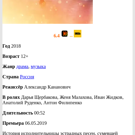
6.4
--
Год
2018
Возраст
12+
Жанр
драма
,
музыка
Страна
Россия
Режиссёр
Александр Кананович
В ролях
Дарья Щербакова, Женя Малахова, Иван Жидков,
Анатолий Руденко, Антон Филипенко
Длительность
00:52
Премьера
06.05.2019
История исполнительницы эстрадных песен, сумевшей