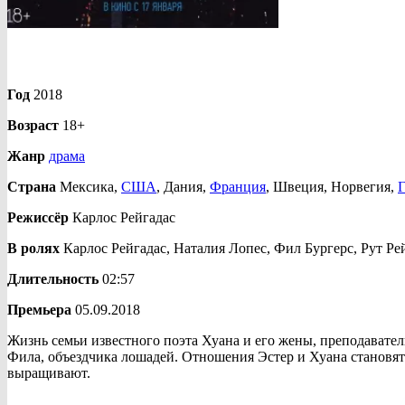
Год
2018
Возраст
18+
Жанр
драма
Страна
Мексика,
США
, Дания,
Франция
, Швеция, Норвегия,
Режиссёр
Карлос Рейгадас
В ролях
Карлос Рейгадас, Наталия Лопес, Фил Бургерс, Рут Рей
Длительность
02:57
Премьера
05.09.2018
Жизнь семьи известного поэта Хуана и его жены, преподавате
Фила, объездчика лошадей. Отношения Эстер и Хуана становя
выращивают.