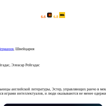
6.6
6.8
Германия
, Швейцария
гадас, Элеасар Рейгадас
льницы английской литературы, Эстер, управляющих ранчо в ме
тся играми интеллектуалов, и люди оказываются не менее одер