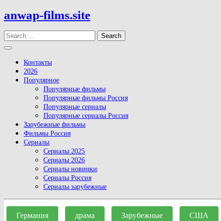
Skip
anwap-films.site
to
content
Search
Open
Button
Контакты
2026
Популярное
Популярные фильмы
Популярные фильмы Россия
Популярные сериалы
Популярные сериалы Россия
Зарубежные фильмы
Фильмы Россия
Сериалы
Сериалы 2025
Сериалы 2026
Сериалы новинки
Сериалы Россия
Сериалы зарубежные
Close
Button
Германия
драма
Зарубежные
США