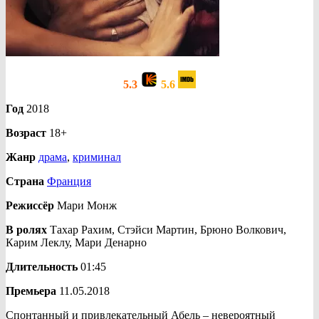
5.3
5.6
Год
2018
Возраст
18+
Жанр
драма
,
криминал
Страна
Франция
Режиссёр
Мари Монж
В ролях
Тахар Рахим, Стэйси Мартин, Брюно Волкович,
Карим Леклу, Мари Денарно
Длительность
01:45
Премьера
11.05.2018
Спонтанный и привлекательный Абель – невероятный