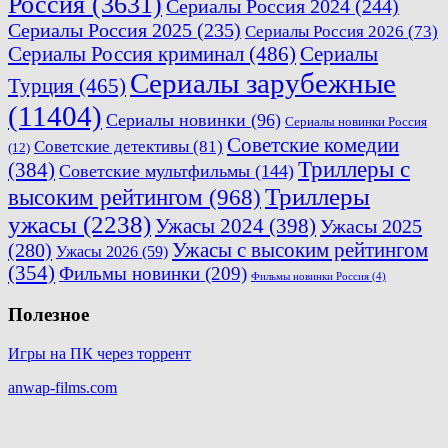
Россия
(3631)
Сериалы Россия 2024
(244)
Сериалы Россия 2025
(235)
Сериалы Россия 2026
(73)
Сериалы Россия криминал
(486)
Сериалы
Сериалы зарубежные
Турция
(465)
(11404)
Сериалы новинки
(96)
Сериалы новинки Россия
Советские комедии
Советские детективы
(81)
(12)
Триллеры с
(384)
Советские мультфильмы
(144)
Триллеры
высоким рейтингом
(968)
ужасы
(2238)
Ужасы 2024
(398)
Ужасы 2025
(280)
Ужасы с высоким рейтингом
Ужасы 2026
(59)
(354)
Фильмы новинки
(209)
Фильмы новинки Россия
(4)
Полезное
Игры на ПК через торрент
anwap-films.com