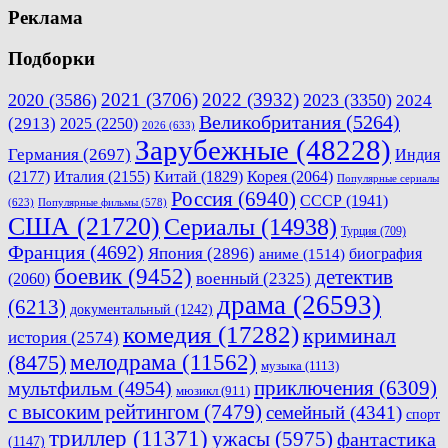
Реклама
Подборки
2021
(3706)
2022
(3932)
2020
(3586)
2023
(3350)
2024
Великобритания
(5264)
(2913)
2025
(2250)
2026
(633)
Зарубежные
(48228)
Германия
(2697)
Индия
(2177)
Италия
(2155)
Китай
(1829)
Корея
(2064)
Популярные сериалы
Россия
(6940)
СССР
(1941)
(623)
Популярные фильмы
(578)
США
(21720)
Сериалы
(14938)
Турция
(709)
Франция
(4692)
Япония
(2896)
биография
аниме
(1514)
боевик
(9452)
детектив
военный
(2325)
(2060)
драма
(26593)
(6213)
документальный
(1242)
комедия
(17282)
криминал
история
(2574)
мелодрама
(11562)
(8475)
музыка
(1113)
приключения
(6309)
мультфильм
(4954)
мюзикл
(911)
с высоким рейтингом
(7479)
семейный
(4341)
спорт
триллер
(11371)
ужасы
(5975)
фантастика
(1147)