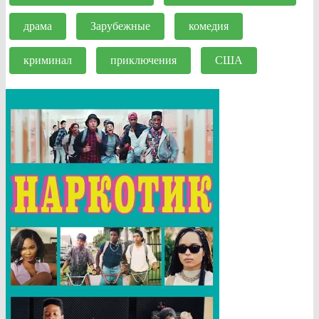
драма
Зарубежные
комедия
криминал
приключения
США