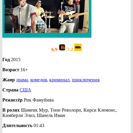
6.9
7.2
Год
2015
Возраст
16+
Жанр
драма
,
комедия
,
криминал
,
приключения
Страна
США
Режиссёр
Рик Фамуйива
В ролях
Шамеик Мур, Тони Револори, Кирси Клемонс,
Кимберли Элиз, Шанель Иман
Длительность
01:43