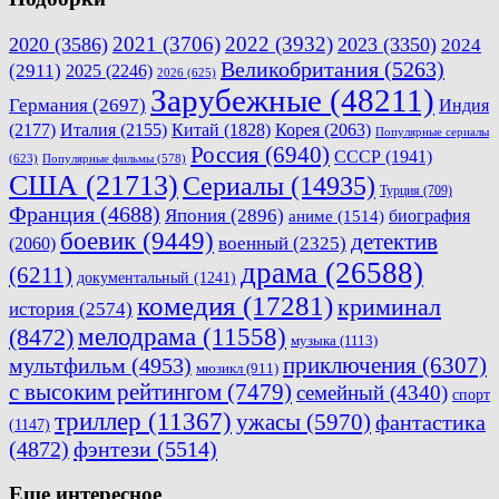
2021
(3706)
2022
(3932)
2020
(3586)
2023
(3350)
2024
Великобритания
(5263)
(2911)
2025
(2246)
2026
(625)
Зарубежные
(48211)
Германия
(2697)
Индия
(2177)
Италия
(2155)
Китай
(1828)
Корея
(2063)
Популярные сериалы
Россия
(6940)
СССР
(1941)
(623)
Популярные фильмы
(578)
США
(21713)
Сериалы
(14935)
Турция
(709)
Франция
(4688)
Япония
(2896)
биография
аниме
(1514)
боевик
(9449)
детектив
военный
(2325)
(2060)
драма
(26588)
(6211)
документальный
(1241)
комедия
(17281)
криминал
история
(2574)
мелодрама
(11558)
(8472)
музыка
(1113)
приключения
(6307)
мультфильм
(4953)
мюзикл
(911)
с высоким рейтингом
(7479)
семейный
(4340)
спорт
триллер
(11367)
ужасы
(5970)
фантастика
(1147)
(4872)
фэнтези
(5514)
Еще интересное