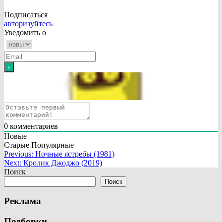
Подписаться
авторизуйтесь
Уведомить о
0
комментариев
Новые
Старые
Популярные
Навигация
Previous:
Ночные ястребы (1981)
Next:
Кролик Джоджо (2019)
по
Поиск
записям
Поиск
Реклама
Подборки