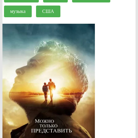
музыка
США