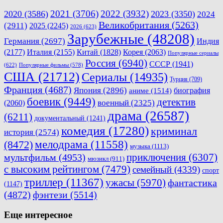
2021
(3706)
2022
(3932)
2020
(3586)
2023
(3350)
2024
Великобритания
(5263)
(2911)
2025
(2245)
2026
(623)
Зарубежные
(48208)
Германия
(2697)
Индия
(2177)
Италия
(2155)
Китай
(1828)
Корея
(2063)
Популярные сериалы
Россия
(6940)
СССР
(1941)
(622)
Популярные фильмы
(578)
США
(21712)
Сериалы
(14935)
Турция
(709)
Франция
(4687)
Япония
(2896)
биография
аниме
(1514)
боевик
(9449)
детектив
военный
(2325)
(2060)
драма
(26587)
(6211)
документальный
(1241)
комедия
(17280)
криминал
история
(2574)
мелодрама
(11558)
(8472)
музыка
(1113)
приключения
(6307)
мультфильм
(4953)
мюзикл
(911)
с высоким рейтингом
(7479)
семейный
(4339)
спорт
триллер
(11367)
ужасы
(5970)
фантастика
(1147)
(4872)
фэнтези
(5514)
Еще интересное