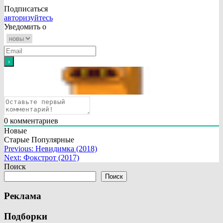
Подписаться
авторизуйтесь
Уведомить о
0
комментариев
Новые
Старые
Популярные
Навигация
Previous:
Невидимка (2018)
Next:
Фокстрот (2017)
по
Поиск
записям
Поиск
Реклама
Подборки