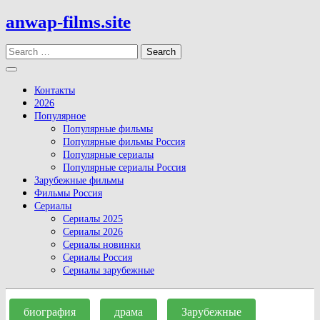
Skip
anwap-films.site
to
content
Search
Open
Button
Контакты
2026
Популярное
Популярные фильмы
Популярные фильмы Россия
Популярные сериалы
Популярные сериалы Россия
Зарубежные фильмы
Фильмы Россия
Сериалы
Сериалы 2025
Сериалы 2026
Сериалы новинки
Сериалы Россия
Сериалы зарубежные
Close
Button
биография
драма
Зарубежные