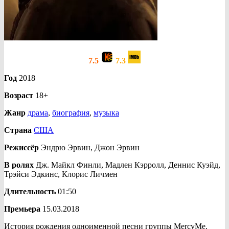
7.5
7.3
Год
2018
Возраст
18+
Жанр
драма
,
биография
,
музыка
Страна
США
Режиссёр
Эндрю Эрвин, Джон Эрвин
В ролях
Дж. Майкл Финли, Мадлен Кэрролл, Деннис Куэйд,
Трэйси Эдкинс, Клорис Личмен
Длительность
01:50
Премьера
15.03.2018
История рождения одноименной песни группы MercyMe.