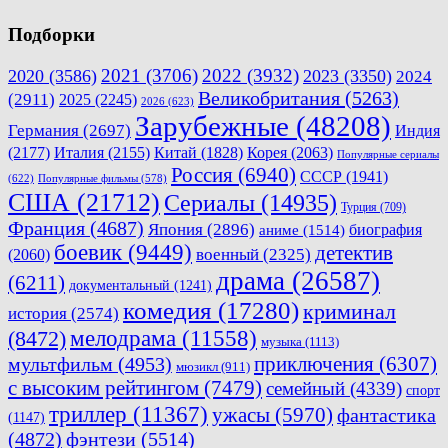
Подборки
2021
(3706)
2022
(3932)
2020
(3586)
2023
(3350)
2024
Великобритания
(5263)
(2911)
2025
(2245)
2026
(623)
Зарубежные
(48208)
Германия
(2697)
Индия
(2177)
Италия
(2155)
Китай
(1828)
Корея
(2063)
Популярные сериалы
Россия
(6940)
СССР
(1941)
(622)
Популярные фильмы
(578)
США
(21712)
Сериалы
(14935)
Турция
(709)
Франция
(4687)
Япония
(2896)
биография
аниме
(1514)
боевик
(9449)
детектив
военный
(2325)
(2060)
драма
(26587)
(6211)
документальный
(1241)
комедия
(17280)
криминал
история
(2574)
мелодрама
(11558)
(8472)
музыка
(1113)
приключения
(6307)
мультфильм
(4953)
мюзикл
(911)
с высоким рейтингом
(7479)
семейный
(4339)
спорт
триллер
(11367)
ужасы
(5970)
фантастика
(1147)
(4872)
фэнтези
(5514)