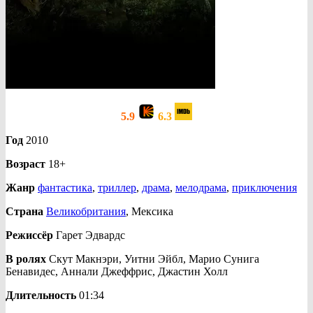
5.9
6.3
Год
2010
Возраст
18+
Жанр
фантастика
,
триллер
,
драма
,
мелодрама
,
приключения
Страна
Великобритания
, Мексика
Режиссёр
Гарет Эдвардс
В ролях
Скут Макнэри, Уитни Эйбл, Марио Сунига
Бенавидес, Аннали Джеффрис, Джастин Холл
Длительность
01:34