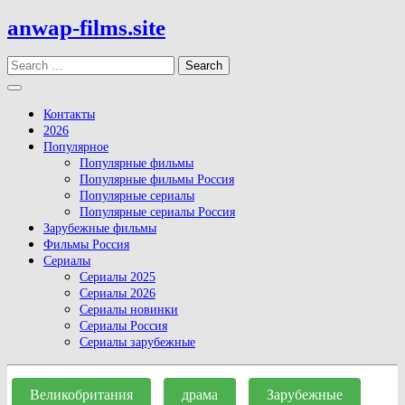
Skip
anwap-films.site
to
content
Search
Open
Button
Контакты
2026
Популярное
Популярные фильмы
Популярные фильмы Россия
Популярные сериалы
Популярные сериалы Россия
Зарубежные фильмы
Фильмы Россия
Сериалы
Сериалы 2025
Сериалы 2026
Сериалы новинки
Сериалы Россия
Сериалы зарубежные
Close
Button
Великобритания
драма
Зарубежные