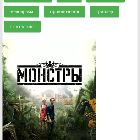
мелодрама
приключения
триллер
фантастика