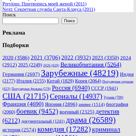
Навигация
Previous:
Притворись моей женой (2011)
Next:
Секретная служба Санта-Клауса (2011)
по
Поиск
записям
Поиск
Реклама
Подборки
2021
(3706)
2022
(3932)
2020
(3586)
2023
(3350)
2024
Великобритания
(5264)
(2912)
2025
(2249)
2026
(629)
Зарубежные
(48219)
Германия
(2697)
Индия
(2177)
Италия
(2155)
Китай
(1829)
Корея
(2064)
Популярные сериалы
Россия
(6940)
СССР
(1941)
(623)
Популярные фильмы
(578)
США
(21715)
Сериалы
(14937)
Турция
(709)
Франция
(4690)
Япония
(2896)
биография
аниме
(1514)
боевик
(9452)
детектив
военный
(2325)
(2060)
драма
(26589)
(6212)
документальный
(1241)
комедия
(17282)
криминал
история
(2574)