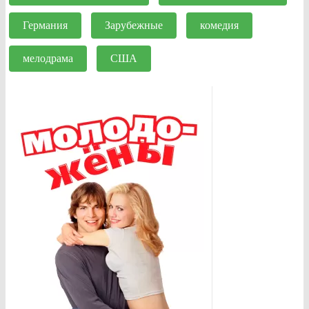
Германия
Зарубежные
комедия
мелодрама
США