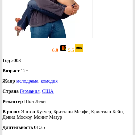
6.9
5.5
Год
2003
Возраст
12+
Жанр
мелодрама
,
комедия
Страна
Германия
,
США
Режиссёр
Шон Леви
В ролях
Эштон Кутчер, Бриттани Мерфи, Кристиан Кейн,
Дэвид Москоу, Монит Мазур
Длительность
01:35