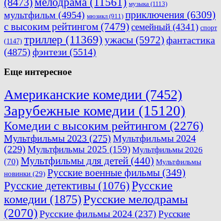
мелодрама
(11561)
(8473)
музыка
(1113)
приключения
(6309)
мультфильм
(4954)
мюзикл
(911)
с высоким рейтингом
(7479)
семейный
(4341)
спорт
триллер
(11369)
ужасы
(5972)
фантастика
(1147)
(4875)
фэнтези
(5514)
Еще интересное
Американские комедии
(7452)
Зарубежные комедии
(15120)
Комедии с высоким рейтингом
(2276)
Мультфильмы 2023
(275)
Мультфильмы 2024
(229)
Мультфильмы 2025
(159)
Мультфильмы 2026
Мультфильмы для детей
(440)
(70)
Мультфильмы
Русские военные фильмы
(349)
новинки
(29)
Русские
Русские детективы
(1076)
комедии
(1875)
Русские мелодрамы
(2070)
Русские фильмы 2024
(237)
Русские