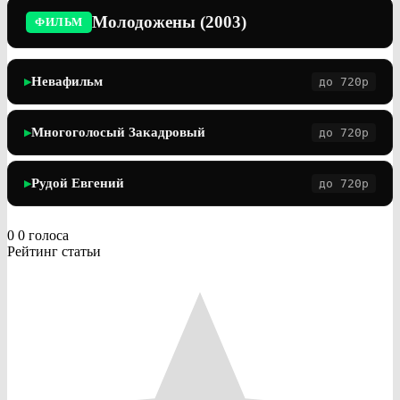
Молодожены (2003)
ФИЛЬМ
Невафильм
до 720p
▶
Многоголосый Закадровый
до 720p
▶
Рудой Евгений
до 720p
▶
0
0
голоса
Рейтинг статьи