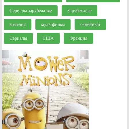
Сериалы зарубежные
Зарубежные
комедия
мультфильм
семейный
Сериалы
США
Франция