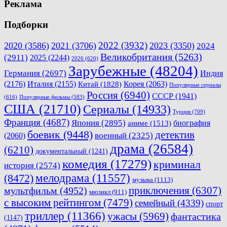
Реклама
Подборки
2022
(3932)
2020
(3586)
2021
(3706)
2023
(3350)
2024
Великобритания
(5263)
(2911)
2025
(2244)
2026
(620)
Зарубежные
(48204)
Германия
(2697)
Индия
(2176)
Италия
(2155)
Китай
(1828)
Корея
(2063)
Популярные сериалы
Россия
(6940)
СССР
(1941)
(616)
Популярные фильмы
(583)
США
(21710)
Сериалы
(14933)
Турция
(709)
Франция
(4687)
Япония
(2895)
биография
аниме
(1513)
боевик
(9448)
детектив
военный
(2325)
(2060)
драма
(26584)
(6210)
документальный
(1241)
комедия
(17279)
криминал
история
(2574)
мелодрама
(11557)
(8472)
музыка
(1113)
мультфильм
(4952)
приключения
(6307)
мюзикл
(911)
с высоким рейтингом
(7479)
семейный
(4339)
спорт
триллер
(11366)
ужасы
(5969)
фантастика
(1147)