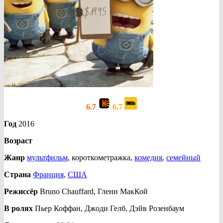
6.7
6.7
Год
2016
Возраст
Жанр
мультфильм
, короткометражка,
комедия
,
семейный
Страна
Франция
,
США
Режиссёр
Bruno Chauffard, Гленн МакКой
В ролях
Пьер Коффан, Джоди Гелб, Дэйв Розенбаум