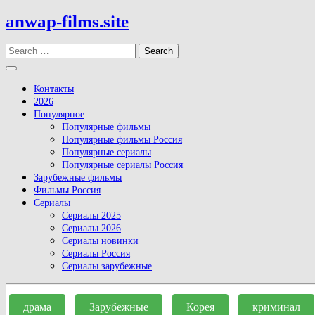
Skip
anwap-films.site
to
content
Search
Open
Button
Контакты
2026
Популярное
Популярные фильмы
Популярные фильмы Россия
Популярные сериалы
Популярные сериалы Россия
Зарубежные фильмы
Фильмы Россия
Сериалы
Сериалы 2025
Сериалы 2026
Сериалы новинки
Сериалы Россия
Сериалы зарубежные
Close
Button
драма
Зарубежные
Корея
криминал