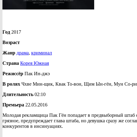
Год
2017
Возраст
Жанр
драма
,
криминал
Страна
Корея Южная
Режиссёр
Пак Ин-джэ
В ролях
Чхве Мин-щик, Квак То-вон, Щим Ын-гён, Мун Со-ри
Длительность
02:10
Премьера
22.05.2016
Молодая рекламщица Пак Гён попадает в предвыборный штаб се
грязное, предупреждает глава штаба, но девушка сразу же сог
конкурентов в инсинуациях.