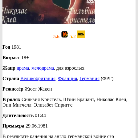
5.6
5.2
Год
1981
Возраст
18+
Жанр
драма
,
мелодрама
, для взрослых
Страна
Великобритания
,
Франция
,
Германия
(ФРГ)
Режиссёр
Жюст Жакен
В ролях
Сильвия Кристель, Шэйн Брайант, Николас Клей,
Энн Митчелл, Элизабет Сприггс
Длительность
01:44
Премьера
29.06.1981
В результате ранения на англо-германской войне сэр