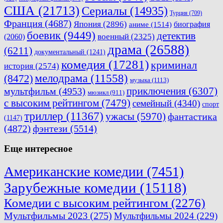
США
(21713)
Сериалы
(14935)
Турция
(709)
Франция
(4687)
Япония
(2896)
биография
аниме
(1514)
боевик
(9449)
детектив
военный
(2325)
(2060)
драма
(26588)
(6211)
документальный
(1241)
комедия
(17281)
криминал
история
(2574)
мелодрама
(11558)
(8472)
музыка
(1113)
приключения
(6307)
мультфильм
(4953)
мюзикл
(911)
с высоким рейтингом
(7479)
семейный
(4340)
спорт
триллер
(11367)
ужасы
(5970)
фантастика
(1147)
(4872)
фэнтези
(5514)
Еще интересное
Американские комедии
(7451)
Зарубежные комедии
(15118)
Комедии с высоким рейтингом
(2276)
Мультфильмы 2023
(275)
Мультфильмы 2024
(229)