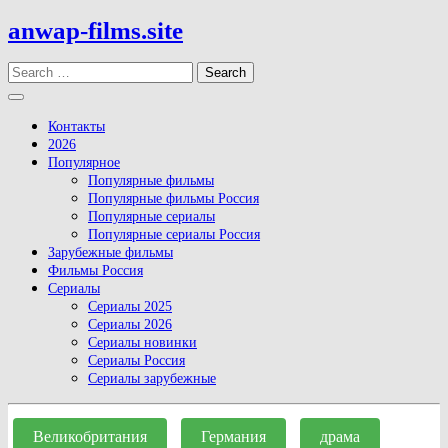
Skip
anwap-films.site
to
content
Search
Open
Button
Контакты
2026
Популярное
Популярные фильмы
Популярные фильмы Россия
Популярные сериалы
Популярные сериалы Россия
Зарубежные фильмы
Фильмы Россия
Сериалы
Сериалы 2025
Сериалы 2026
Сериалы новинки
Сериалы Россия
Сериалы зарубежные
Close
Button
Великобритания
Германия
драма