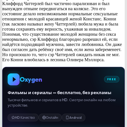
Клиффорд Чаттерлей был частично парализован и был
вынужден отныне передвигаться на коляске. Это его
состояние делало невозможными нормальные сексуальные
отношения с молодой красавицей женой Констанс. Конни
(так ласково называл жену Чаттерлей) любила мужа и была
готова сохранять ему верность, ухаживая за инвалидом.
Понимая, что существование молодой женщины без секса
ненормально, сэр Клиффорд благородно разрешил ей, если
найдётся подходящий мужчина, завести любовника. Он даже
был согласен дать ребёнку своё имя, если жена забеременеет.
Но произошло то, чего сэр Чаттерлей ожидать никак не мог.
Его Конни влюбилась в лесника Оливера Мэллорса.
Oxygen
FREE
Фильмы и сериалы — бесплатно, без рекламы
Тысячи фильмов и сериалов в HD. Смотри онлайн на любом
устройстве.
HD Качество
Онлайн
Android