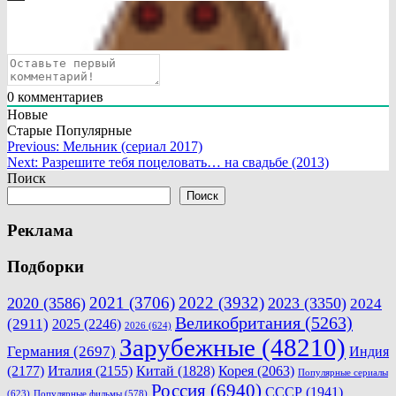
0
комментариев
Новые
Старые
Популярные
Навигация
Previous:
Мельник (сериал 2017)
Next:
Разрешите тебя поцеловать… на свадьбе (2013)
по
Поиск
записям
Поиск
Реклама
Подборки
2021
(3706)
2022
(3932)
2020
(3586)
2023
(3350)
2024
Великобритания
(5263)
(2911)
2025
(2246)
2026
(624)
Зарубежные
(48210)
Германия
(2697)
Индия
(2177)
Италия
(2155)
Китай
(1828)
Корея
(2063)
Популярные сериалы
Россия
(6940)
СССР
(1941)
(623)
Популярные фильмы
(578)