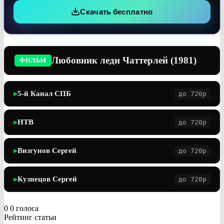
Скачать бесплатно
Любовник леди Чаттерлей (1981)
ФИЛЬМ
5-й Канал СПБ
до 720p
▶
НТВ
до 720p
▶
Визгунов Сергей
до 720p
▶
Кузнецов Сергей
до 720p
▶
0
0
голоса
Рейтинг статьи