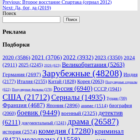
Навигация
Previous:
Второе восстание Спартака (сериал 2012)
Next:
Да, бог, да (2019)
по
Поиск
записям
Поиск
Реклама
Подборки
2021
(3706)
2022
(3932)
2020
(3586)
2023
(3350)
2024
Великобритания
(5263)
(2911)
2025
(2245)
2026
(623)
Зарубежные
(48208)
Германия
(2697)
Индия
(2177)
Италия
(2155)
Китай
(1828)
Корея
(2063)
Популярные сериалы
Россия
(6940)
СССР
(1941)
(622)
Популярные фильмы
(578)
США
(21712)
Сериалы
(14935)
Турция
(709)
Франция
(4687)
Япония
(2896)
биография
аниме
(1514)
боевик
(9449)
детектив
военный
(2325)
(2060)
драма
(26587)
(6211)
документальный
(1241)
комедия
(17280)
криминал
история
(2574)
мелодрама
(11558)
(8472)