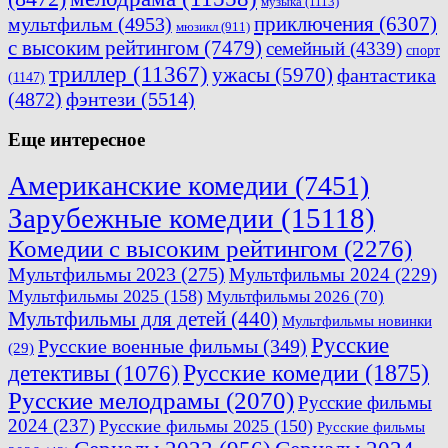
музыка
(1113)
приключения
(6307)
мультфильм
(4953)
мюзикл
(911)
с высоким рейтингом
(7479)
семейный
(4339)
спорт
триллер
(11367)
ужасы
(5970)
фантастика
(1147)
(4872)
фэнтези
(5514)
Еще интересное
Американские комедии
(7451)
Зарубежные комедии
(15118)
Комедии с высоким рейтингом
(2276)
Мультфильмы 2023
(275)
Мультфильмы 2024
(229)
Мультфильмы 2025
(158)
Мультфильмы 2026
(70)
Мультфильмы для детей
(440)
Мультфильмы новинки
Русские
Русские военные фильмы
(349)
(29)
Русские комедии
(1875)
детективы
(1076)
Русские мелодрамы
(2070)
Русские фильмы
2024
(237)
Русские фильмы 2025
(150)
Русские фильмы