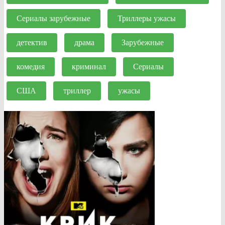
Сериалы зарубежные
Триллеры ужасы
детектив
драма
Зарубежные
комедия
криминал
Сериалы
США
триллер
ужасы