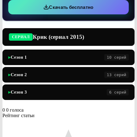
Скачать бесплатно
Крик (сериал 2015)
СЕРИАЛ
Сезон 1
10 серий
▶
Сезон 2
13 серий
▶
Сезон 3
6 серий
▶
0
0
голоса
Рейтинг статьи