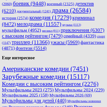
боевик
(9448)
детектив
военный
(2325)
(2060)
драма
(26584)
(6210)
документальный
(1241)
комедия
(17279)
криминал
история
(2574)
мелодрама
(11557)
(8472)
музыка
(1113)
приключения
(6307)
мультфильм
(4952)
мюзикл
(911)
с высоким рейтингом
(7479)
семейный
(4339)
спорт
триллер
(11366)
ужасы
(5969)
фантастика
(1147)
(4871)
фэнтези
(5514)
Еще интересное
Американские комедии
(7451)
Зарубежные комедии
(15117)
Комедии с высоким рейтингом
(2276)
Мультфильмы 2023
(275)
Мультфильмы 2024
(229)
Мультфильмы 2025
(158)
Мультфильмы 2026
(69)
Мультфильмы для детей
(440)
Мультфильмы новинки
Русские