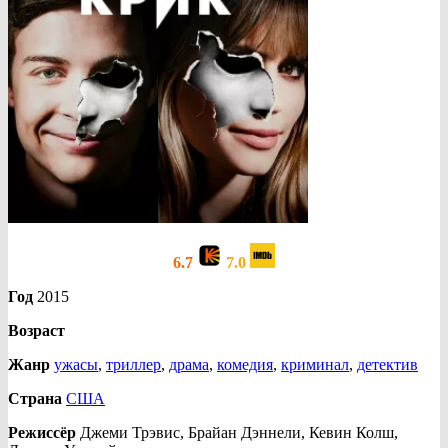
6.7
7.0
Год
2015
Возраст
Жанр
ужасы
,
триллер
,
драма
,
комедия
,
криминал
,
детектив
Страна
США
Режиссёр
Джеми Трэвис, Брайан Дэннели, Кевин Колш,