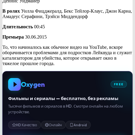
Деннис Уидмайер
В ролях
Уилла Фицджералд, Бекс Тейлор-Клаус, Джон Карна,
Амадеус Серафини, Трэйси Миддендорф
Длительность
00:45
Премьера
30.06.2015
То, что начиналось как обычное видео на YouTube, вскоре
оборачивается проблемами для подростков Лейквуда и служит
катализатором для убийства, которое открывает окно в
тяжелое прошлое города.
Oxygen
FREE
Фильмы и сериалы — бесплатно, без рекламы
Тысячи фильмов и сериалов в HD. Смотри онлайн на любом
устройстве.
HD Качество
Онлайн
Android