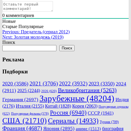
0
комментариев
Новые
Старые
Популярные
Навигация
Previous:
Предатель (сериал 2012)
Next:
Золотая молодежь (2019)
по
Поиск
записям
Поиск
Реклама
Подборки
2021
(3706)
2022
(3932)
2020
(3586)
2023
(3350)
2024
Великобритания
(5263)
(2911)
2025
(2244)
2026
(620)
Зарубежные
(48204)
Германия
(2697)
Индия
(2176)
Италия
(2155)
Китай
(1828)
Корея
(2063)
Популярные сериалы
Россия
(6940)
СССР
(1941)
(622)
Популярные фильмы
(578)
США
(21710)
Сериалы
(14933)
Турция
(709)
Франция
(4687)
Япония
(2895)
биография
аниме
(1513)