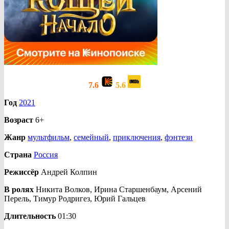
7.6
5.6
Год
2021
Возраст
6+
Жанр
мультфильм
,
семейный
,
приключения
,
фэнтези
Страна
Россия
Режиссёр
Андрей Колпин
В ролях
Никита Волков, Ирина Старшенбаум, Арсений
Перель, Тимур Родригез, Юрий Гальцев
Длительность
01:30