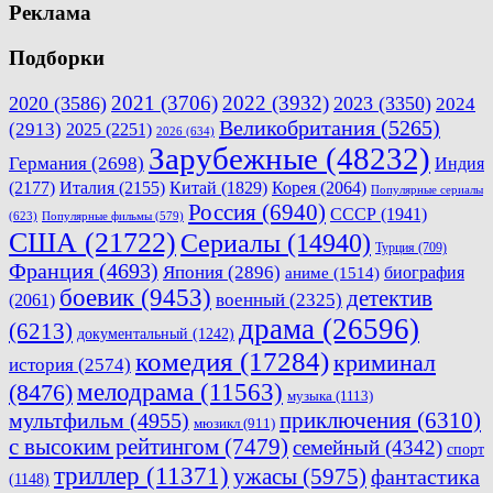
Реклама
Подборки
2021
(3706)
2022
(3932)
2020
(3586)
2023
(3350)
2024
Великобритания
(5265)
(2913)
2025
(2251)
2026
(634)
Зарубежные
(48232)
Германия
(2698)
Индия
(2177)
Италия
(2155)
Китай
(1829)
Корея
(2064)
Популярные сериалы
Россия
(6940)
СССР
(1941)
(623)
Популярные фильмы
(579)
США
(21722)
Сериалы
(14940)
Турция
(709)
Франция
(4693)
Япония
(2896)
биография
аниме
(1514)
боевик
(9453)
детектив
военный
(2325)
(2061)
драма
(26596)
(6213)
документальный
(1242)
комедия
(17284)
криминал
история
(2574)
мелодрама
(11563)
(8476)
музыка
(1113)
приключения
(6310)
мультфильм
(4955)
мюзикл
(911)
с высоким рейтингом
(7479)
семейный
(4342)
спорт
триллер
(11371)
ужасы
(5975)
фантастика
(1148)