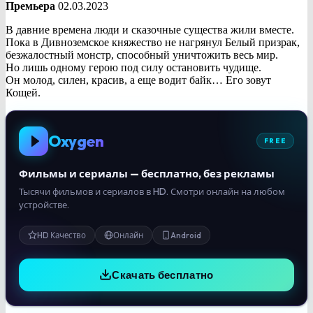
Премьера
02.03.2023
В давние времена люди и сказочные существа жили вместе.
Пока в Дивноземское княжество не нагрянул Белый призрак,
безжалостный монстр, способный уничтожить весь мир.
Но лишь одному герою под силу остановить чудище.
Он молод, силен, красив, а еще водит байк… Его зовут
Кощей.
Oxygen
FREE
Фильмы и сериалы — бесплатно, без рекламы
Тысячи фильмов и сериалов в HD. Смотри онлайн на любом
устройстве.
HD Качество
Онлайн
Android
Скачать бесплатно