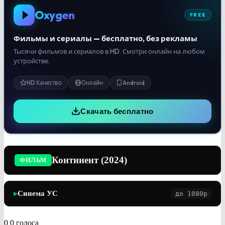
Oxygen
FREE
Фильмы и сериалы — бесплатно, без рекламы
Тысячи фильмов и сериалов в HD. Смотри онлайн на любом
устройстве.
HD Качество
Онлайн
Android
Скачать бесплатно
Континент (2024)
ФИЛЬМ
Синема УС
до 1080p
▶
0
0
голоса