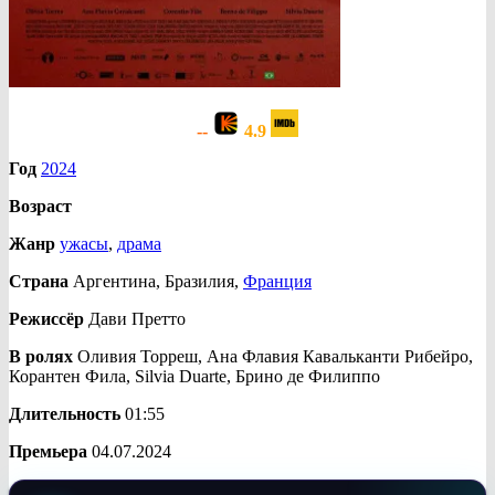
--
4.9
Год
2024
Возраст
Жанр
ужасы
,
драма
Страна
Аргентина, Бразилия,
Франция
Режиссёр
Дави Претто
В ролях
Оливия Торреш, Ана Флавия Кавальканти Рибейро,
Корантен Фила, Silvia Duarte, Брино де Филиппо
Длительность
01:55
Премьера
04.07.2024