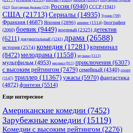
Россия
(6940)
СССР
(1941)
(623)
Популярные фильмы
(578)
США
(21713)
Сериалы
(14935)
Турция
(709)
Франция
(4687)
Япония
(2896)
биография
аниме
(1514)
боевик
(9449)
детектив
военный
(2325)
(2060)
драма
(26588)
(6211)
документальный
(1241)
комедия
(17281)
криминал
история
(2574)
мелодрама
(11558)
(8472)
музыка
(1113)
приключения
(6307)
мультфильм
(4953)
мюзикл
(911)
с высоким рейтингом
(7479)
семейный
(4340)
спорт
триллер
(11367)
ужасы
(5970)
фантастика
(1147)
(4872)
фэнтези
(5514)
Еще интересное
Американские комедии
(7452)
Зарубежные комедии
(15119)
Комедии с высоким рейтингом
(2276)