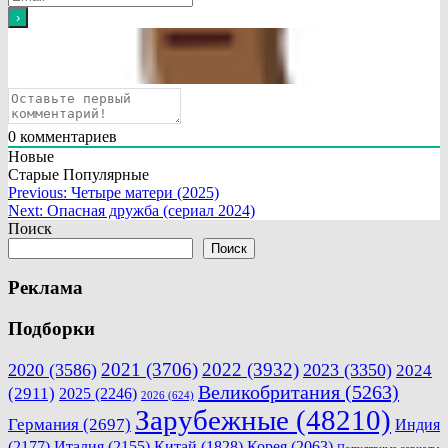
0
комментариев
Новые
Старые
Популярные
Навигация
Previous:
Четыре матери (2025)
Next:
Опасная дружба (сериал 2024)
по
Поиск
записям
Поиск
Реклама
Подборки
2021
(3706)
2022
(3932)
2020
(3586)
2023
(3350)
2024
Великобритания
(5263)
(2911)
2025
(2246)
2026
(624)
Зарубежные
(48210)
Германия
(2697)
Индия
(2177)
Италия
(2155)
Китай
(1828)
Корея
(2063)
Популярные сериалы