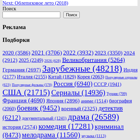
Next:
Облепиховое лето (2018)
по
Поиск
записям
Поиск
Реклама
Подборки
2021
(3706)
2022
(3932)
2020
(3586)
2023
(3350)
2024
Великобритания
(5264)
(2912)
2025
(2249)
2026
(628)
Зарубежные
(48218)
Германия
(2697)
Индия
(2177)
Италия
(2155)
Китай
(1829)
Корея
(2063)
Популярные сериалы
Россия
(6940)
СССР
(1941)
(623)
Популярные фильмы
(578)
США
(21715)
Сериалы
(14936)
Турция
(709)
Франция
(4690)
Япония
(2896)
биография
аниме
(1514)
боевик
(9452)
детектив
военный
(2325)
(2060)
драма
(26589)
(6212)
документальный
(1241)
комедия
(17281)
криминал
история
(2574)
мелодрама
(11560)
(8473)
музыка
(1113)