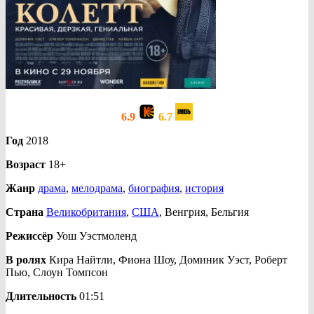
6.9
6.7
Год
2018
Возраст
18+
Жанр
драма
,
мелодрама
,
биография
,
история
Страна
Великобритания
,
США
, Венгрия, Бельгия
Режиссёр
Уош Уэстмоленд
В ролях
Кира Найтли, Фиона Шоу, Доминик Уэст, Роберт
Пью, Слоун Томпсон
Длительность
01:51