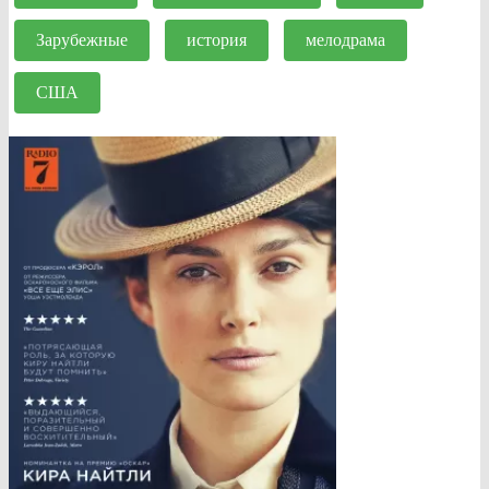
Зарубежные
история
мелодрама
США