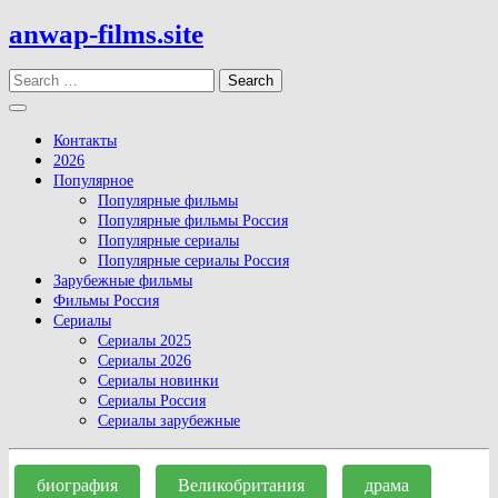
Skip
anwap-films.site
to
content
Search
Open
Button
Контакты
2026
Популярное
Популярные фильмы
Популярные фильмы Россия
Популярные сериалы
Популярные сериалы Россия
Зарубежные фильмы
Фильмы Россия
Сериалы
Сериалы 2025
Сериалы 2026
Сериалы новинки
Сериалы Россия
Сериалы зарубежные
Close
Button
биография
Великобритания
драма