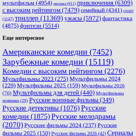
приключения
(6309)
мультфильм
(4954)
мюзикл
(911)
с высоким рейтингом
(7479)
семейный
(4341)
спорт
триллер
(11369)
ужасы
(5972)
фантастика
(1147)
(4875)
фэнтези
(5514)
Еще интересное
Американские комедии
(7452)
Зарубежные комедии
(15119)
Комедии с высоким рейтингом
(2276)
Мультфильмы 2023
(275)
Мультфильмы 2024
(229)
Мультфильмы 2025
(159)
Мультфильмы 2026
Мультфильмы для детей
(440)
(70)
Мультфильмы
Русские военные фильмы
(349)
новинки
(29)
Русские
Русские детективы
(1076)
комедии
(1875)
Русские мелодрамы
(2070)
Русские фильмы 2024
(237)
Русские
Сериалы
фильмы 2025
(150)
Русские фильмы 2026
(42)