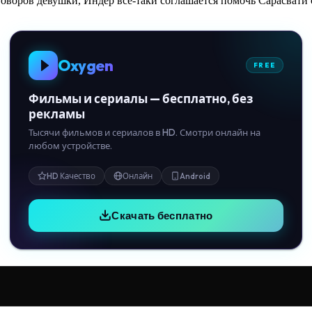
 уговоров девушки, Индер всё-таки соглашается помочь Сарасвати
Oxygen
FREE
Фильмы и сериалы — бесплатно, без
рекламы
Тысячи фильмов и сериалов в HD. Смотри онлайн на
любом устройстве.
HD Качество
Онлайн
Android
Скачать бесплатно