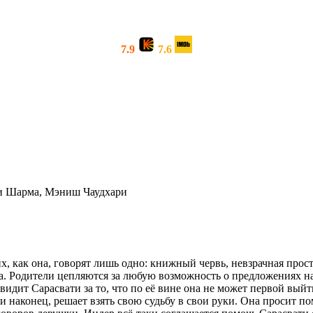
7.9
7.6
и Шарма, Мэниш Чаудхари
х, как она, говорят лишь одно: книжный червь, невзрачная прос
ма. Родители цепляются за любую возможность о предложениях н
видит Сарасвати за то, что по её вине она не может первой вый
ти наконец, решает взять свою судьбу в свои руки. Она просит п