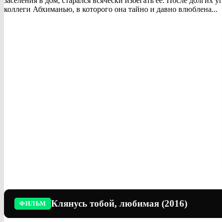
заселения в дом, старался всячески избегать её. После долгих
коллеги Абхиманью, в которого она тайно и давно влюблена...
Клянусь тобой, любимая (2016)
ФИЛЬМ