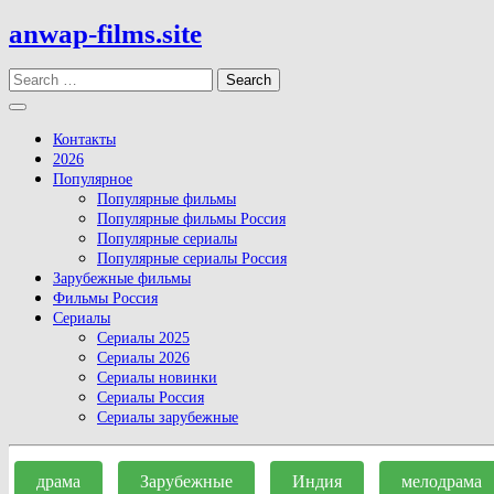
Skip
anwap-films.site
to
content
Search
Open
Button
Контакты
2026
Популярное
Популярные фильмы
Популярные фильмы Россия
Популярные сериалы
Популярные сериалы Россия
Зарубежные фильмы
Фильмы Россия
Сериалы
Сериалы 2025
Сериалы 2026
Сериалы новинки
Сериалы Россия
Сериалы зарубежные
Close
Button
драма
Зарубежные
Индия
мелодрама