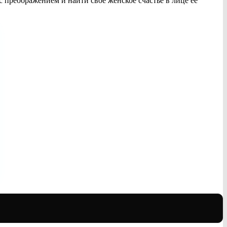
 с преображением и найти своё женское счастье в лице её