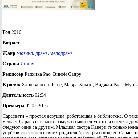
Год
2016
Возраст
Жанр
мюзикл
,
драма
,
мелодрама
Страна
Индия
Режиссёр
Радхика Рао, Винэй Сапру
В ролях
Харшвардхан Ране, Мавра Хокин, Виджай Рааз, Мурл
Длительность
02:34
Премьера
05.02.2016
Сарасвати – простая девушка, работающая в библиотеке. О таки
мешает Сарасвати выйти замуж и наконец уехать из отчего до
следуют один за другим. Младшая сестра Кавери тихонько нена
упрёков со стороны своих родителей, сестры и коллег, Сарасва